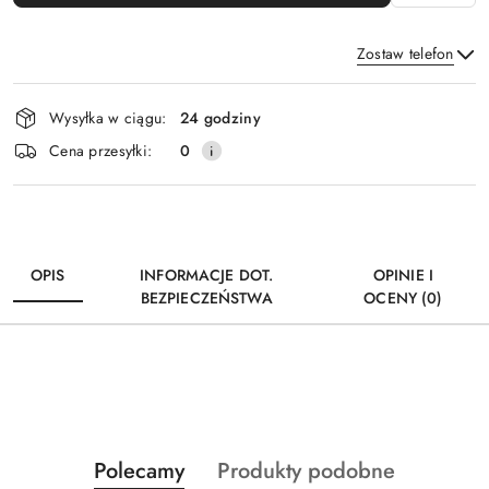
Zostaw telefon
Dostępność
Wysyłka w ciągu:
24 godziny
i
Wyślij
Cena przesyłki:
0
dostawa
OPIS
INFORMACJE DOT.
OPINIE I
BEZPIECZEŃSTWA
OCENY (0)
Produkty
Produkty
Polecamy
Produkty podobne
Pomiń karuzelę produktów