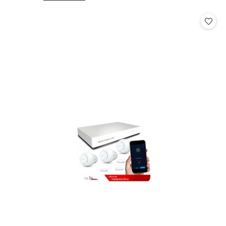
o
o
statusie:
statusie: