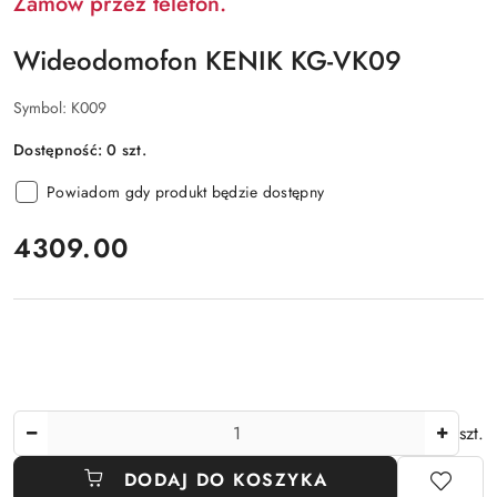
Zamów przez telefon.
Wideodomofon KENIK KG-VK09
Symbol:
K009
Dostępność:
0
szt.
Powiadom gdy produkt będzie dostępny
cena:
4309.00
Ilość
szt.
DODAJ DO KOSZYKA