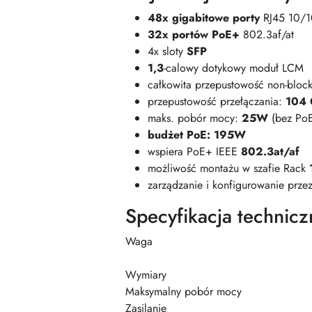
48x gigabitowe porty
RJ45 10/
32x portów PoE+
802.3af/at
4x sloty
SFP
1,3
-calowy dotykowy moduł LCM
całkowita przepustowość non-bloc
przepustowość przełączania:
104 
maks. pobór mocy:
25W
(bez Po
budżet PoE: 195W
wspiera PoE+ IEEE
802.3at/af
możliwość montażu w szafie Rack
zarządzanie i konfigurowanie prze
Specyfikacja technicz
Waga
Wymiary
Maksymalny pobór mocy
Zasilanie