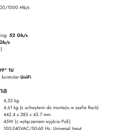
100/1000 Mb/s
king:
52 Gb/s
Gb/s
E)
19" 1U
z kontroler
UniFi
na
4,52 kg
4,61 kg (z uchwytami do montażu w szafie Rack)
442.4 x 285 x 43.7 mm
45W (z wyłączeniem wyjścia PoE)
100-240VAC/50-60 Hz, Universal Input