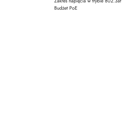
Zakres napięcia w trybie 802.3af
Budżet PoE
Pomiń karuzelę produktów