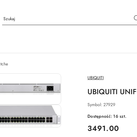
tche
NAZWA
UBIQUITI
PRODUCENTA:
UBIQUITI UNI
Symbol:
27929
Dostępność:
16
szt.
cena:
3491.00