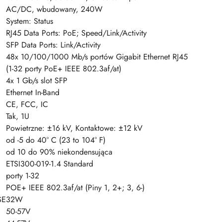
AC/DC, wbudowany, 240W
System: Status
RJ45 Data Ports: PoE; Speed/Link/Activity
SFP Data Ports: Link/Activity
48x 10/100/1000 Mb/s portów Gigabit Ethernet RJ45
(1-32 porty PoE+ IEEE 802.3af/at)
4x 1 Gb/s slot SFP
Ethernet In-Band
CE, FCC, IC
Tak, 1U
Powietrzne: ±16 kV, Kontaktowe: ±12 kV
od -5 do 40° C (23 to 104° F)
od 10 do 90% niekondensująca
ETSI300-019-1.4 Standard
porty 1-32
POE+ IEEE 802.3af/at (Piny 1, 2+; 3, 6-)
SE
32W
50-57V