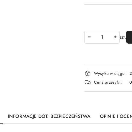
Ilość
szt.
Dostępność
Wysyłka w ciągu:
2
i
Cena przesyłki:
dostawa
INFORMACJE DOT. BEZPIECZEŃSTWA
OPINIE I OCEN