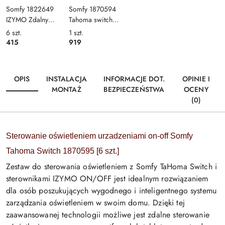
Somfy 1822649
Somfy 1870594
IZYMO Zdalny
Tahoma switch
sterownik do
sterownik RTS, IO,
6
szt.
1
szt.
oświetlenia lub
Zigbee
415
919
sprzętów domowych
OPIS
INSTALACJA
INFORMACJE DOT.
OPINIE I
MONTAŻ
BEZPIECZEŃSTWA
OCENY
(0)
Sterowanie oświetleniem urzadzeniami on-off Somfy
Tahoma Switch 1870595 [6 szt.]
Zestaw do sterowania oświetleniem z Somfy TaHoma Switch i
sterownikami IZYMO ON/OFF jest idealnym rozwiązaniem
dla osób poszukujących wygodnego i inteligentnego systemu
zarządzania oświetleniem w swoim domu. Dzięki tej
zaawansowanej technologii możliwe jest zdalne sterowanie