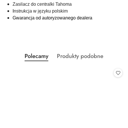
Zasilacz do centralki Tahoma
I
nstrukcja w języku polskim
Gwarancja od autoryzowanego dealera
Produkty
Produkty
Polecamy
Produkty podobne
Pomiń karuzelę produktów
o
o
statusie:
statusie: