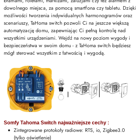
bramami, roletami, markizami, żaluzjami czy też alarmem z
dowolnego miejsca, za pomocą smartfona czy tabletu. Dzięki
możliwości tworzenia indywidualnych harmonogramów oraz
scenariuszy, TaHoma switch pozwoli Ci na jeszcze większą
automatyzację domu, zapewniając Ci pełną kontrolę nad
wszystkimi urządzeniami. Wejdź na nowy poziom wygody i
bezpieczeństwa w swoim domu - z TaHoma switch będziesz
mógł sterować wszystkim z łatwością i wygodą.
Somfy Tahoma Switch najważniejsze cechy :
Zintegrowane protokoły radiowe: RTS, io, Zigbee3.0
(tylko oświetlenie)