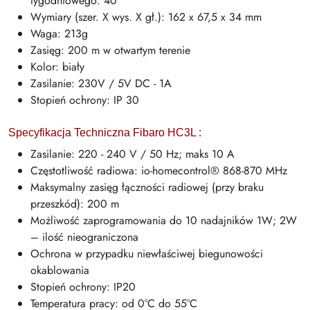
tygodniowego: 40
Wymiary (szer. X wys. X gł.): 162 x 67,5 x 34 mm
Waga: 213g
Zasięg: 200 m w otwartym terenie
Kolor: biały
Zasilanie: 230V / 5V DC - 1A
Stopień ochrony: IP 30
Specyfikacja Techniczna Fibaro HC3L :
Zasilanie: 220 - 240 V / 50 Hz; maks 10 A
Częstotliwość radiowa: io-homecontrol® 868-870 MHz
Maksymalny zasięg łączności radiowej (przy braku
przeszkód): 200 m
Możliwość zaprogramowania do 10 nadajników 1W; 2W
– ilość nieograniczona
Ochrona w przypadku niewłaściwej biegunowości
okablowania
Stopień ochrony: IP20
Temperatura pracy: od 0°C do 55°C