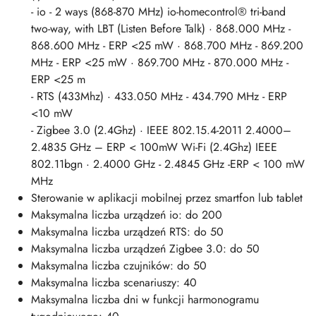
- io - 2 ways (868-870 MHz) io-homecontrol® tri-band
two-way, with LBT (Listen Before Talk) · 868.000 MHz -
868.600 MHz - ERP <25 mW · 868.700 MHz - 869.200
MHz - ERP <25 mW · 869.700 MHz - 870.000 MHz -
ERP <25 m
- RTS (433Mhz) · 433.050 MHz - 434.790 MHz - ERP
<10 mW
- Zigbee 3.0 (2.4Ghz) · IEEE 802.15.4-2011 2.4000–
2.4835 GHz – ERP < 100mW Wi-Fi (2.4Ghz) IEEE
802.11bgn · 2.4000 GHz - 2.4845 GHz -ERP < 100 mW
MHz
Sterowanie w aplikacji mobilnej przez smartfon lub tablet
Maksymalna liczba urządzeń io: do 200
Maksymalna liczba urządzeń RTS: do 50
Maksymalna liczba urządzeń Zigbee 3.0: do 50
Maksymalna liczba czujników: do 50
Maksymalna liczba scenariuszy: 40
Maksymalna liczba dni w funkcji harmonogramu