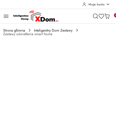
Moje konto
Przejdź do treści głównej
Przejdź do wyszukiwarki
Przejdź do moje konto
Przejdź do menu głównego
Przejdź do opisu produktu
Przejdź do stopki
Strona główna
Inteligentny Dom Zestawy
Zestawy oświetlenia smart home