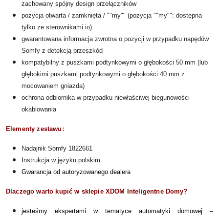
zachowany spójny design przełączników
pozycja otwarta / zamknięta / ""my"" (pozycja ""my"": dostępna
tylko ze sterownikami io)
gwarantowana informacja zwrotna o pozycji w przypadku napędów
Somfy z detekcją przeszkód
kompatybilny z puszkami podtynkowymi o głębokości 50 mm (lub
głębokimi puszkami podtynkowymi o głębokości 40 mm z
mocowaniem gniazda)
ochrona odbiornika w przypadku niewłaściwej biegunowości
okablowania
Elementy zestawu:
Nadajnik Somfy 1822661
I
nstrukcja w języku polskim
Gwarancja od autoryzowanego dealera
Dlaczego warto kupić w sklepie XDOM Inteligentne Domy?
jesteśmy ekspertami w tematyce automatyki domowej –