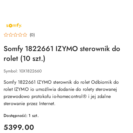
NAZWA
PRODUCENTA:
SOMFY
(0)
Somfy 1822661 IZYMO sterownik do
rolet (10 szt.)
Symbol:
10X1822660
Somfy 1822661 IZYMO sterownik do rolet Odbiornik do
rolet IZYMO io umożliwia dodanie do rolety sterowanej
przewodowo protokołu io-homecontrol® i jej zdalne
sterowanie przez Internet.
Dostępność:
1
szt.
cena:
5399.00