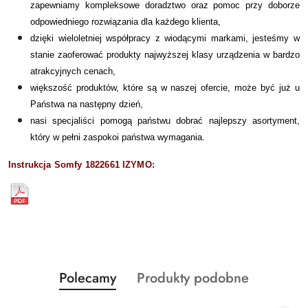
zapewniamy kompleksowe doradztwo oraz pomoc przy doborze
odpowiedniego rozwiązania dla każdego klienta,
dzięki wieloletniej współpracy z wiodącymi markami, jesteśmy w
stanie zaoferować produkty najwyższej klasy urządzenia w bardzo
atrakcyjnych cenach,
większość produktów, które są w naszej ofercie, może być już u
Państwa na następny dzień,
nasi specjaliści pomogą państwu dobrać najlepszy asortyment,
który w pełni zaspokoi państwa wymagania.
Instrukcja Somfy 1822661 IZYMO:
Produkty
Produkty
Polecamy
Produkty podobne
Pomiń karuzelę produktów
o
o