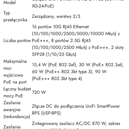
Model
XG-24-PoE)
Typ
Zarządzany, warstwy 2/3
przełącznika
16 portów 10G RJ45 Ethernet
(10/100/1000/2500/5000/10000 Mb/s) z
Liczba portów
PoE+++, 8 portów 2.5G RJ45
(10/100/1000/2500 Mb/s) z PoE+++, 2 sloty
SFP28 (1/10/25 Gb/s)
Maksymalna
15,4 W (PoE 802.3af), 30 W (PoE+ 802.3at),
moc
60 W (PoE++ 802.3bt type 3), 90 W
wyjściowa
(PoE+++ 802.3bt type 4)
PoE na port
Łączny budżet
720 W
mocy PoE
Zasilanie
Złącze DC do podłączenia UniFi SmartPower
awaryjne
RPS (USP-RPS)
(redundancja)
Zintegrowany zasilacz AC/DC 870 W, zakres
Zasilanie