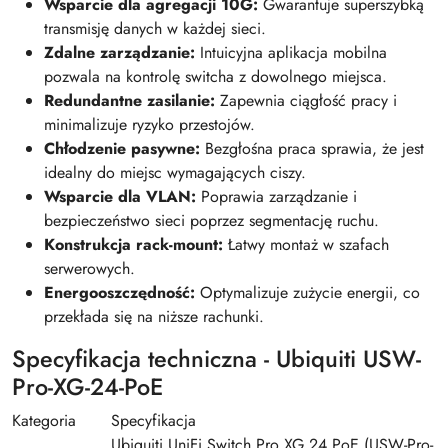
Wsparcie dla agregacji 10G:
Gwarantuje superszybką
transmisję danych w każdej sieci.
Zdalne zarządzanie:
Intuicyjna aplikacja mobilna
pozwala na kontrolę switcha z dowolnego miejsca.
Redundantne zasilanie:
Zapewnia ciągłość pracy i
minimalizuje ryzyko przestojów.
Chłodzenie pasywne:
Bezgłośna praca sprawia, że jest
idealny do miejsc wymagających ciszy.
Wsparcie dla VLAN:
Poprawia zarządzanie i
bezpieczeństwo sieci poprzez segmentację ruchu.
Konstrukcja rack-mount:
Łatwy montaż w szafach
serwerowych.
Energooszczędność:
Optymalizuje zużycie energii, co
przekłada się na niższe rachunki.
Specyfikacja techniczna - Ubiquiti USW-
Pro-XG-24-PoE
Kategoria
Specyfikacja
Ubiquiti UniFi Switch Pro XG 24 PoE (USW-Pro-