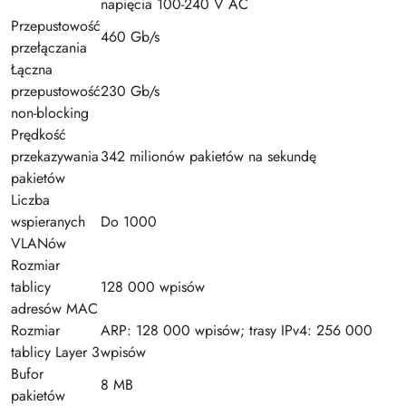
napięcia 100-240 V AC
Przepustowość
460 Gb/s
przełączania
Łączna
przepustowość
230 Gb/s
non-blocking
Prędkość
przekazywania
342 milionów pakietów na sekundę
pakietów
Liczba
wspieranych
Do 1000
VLANów
Rozmiar
tablicy
128 000 wpisów
adresów MAC
Rozmiar
ARP: 128 000 wpisów; trasy IPv4: 256 000
tablicy Layer 3
wpisów
Bufor
8 MB
pakietów