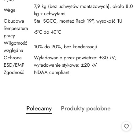
7,9 kg (bez uchwytów montażowych), około 8,0
Waga
kg z uchwytami
Obudowa
Stal SGCC, montaż Rack 19", wysokość 1U
Temperatura
-5°C do 40°C
pracy
Wilgotność
10% do 90%, bez kondensacji
względna
Ochrona
Wyładowanie przez powietrze: ±30 kV;
ESD/EMP
wyładowanie stykowe: ±20 kV
Zgodność
NDAA compliant
Produkty
Produkty
Polecamy
Produkty podobne
Pomiń karuzelę produktów
o
o
statusie:
statusie: