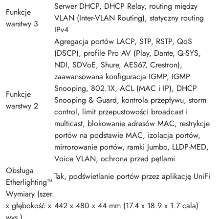
Serwer DHCP, DHCP Relay, routing między
Funkcje
VLAN (Inter-VLAN Routing), statyczny routing
warstwy 3
IPv4
Agregacja portów LACP, STP, RSTP, QoS
(DSCP), profile Pro AV (Play, Dante, Q-SYS,
NDI, SDVoE, Shure, AES67, Crestron),
zaawansowana konfiguracja IGMP, IGMP
Snooping, 802.1X, ACL (MAC i IP), DHCP
Funkcje
Snooping & Guard, kontrola przepływu, storm
warstwy 2
control, limit przepustowości broadcast i
multicast, blokowanie adresów MAC, restrykcje
portów na podstawie MAC, izolacja portów,
mirrorowanie portów, ramki Jumbo, LLDP-MED,
Voice VLAN, ochrona przed pętlami
Obsługa
Tak, podświetlanie portów przez aplikację UniFi
Etherlighting™
Wymiary (szer.
x głębokość x
442 x 480 x 44 mm (17.4 x 18.9 x 1.7 cala)
wys.)