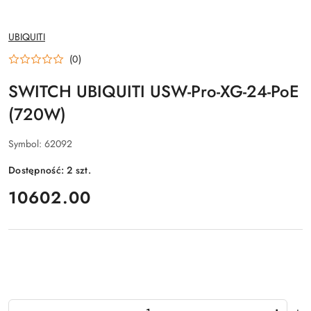
NAZWA
UBIQUITI
PRODUCENTA:
(0)
SWITCH UBIQUITI USW-Pro-XG-24-PoE
(720W)
Symbol:
62092
Dostępność:
2
szt.
cena:
10602.00
Ilość