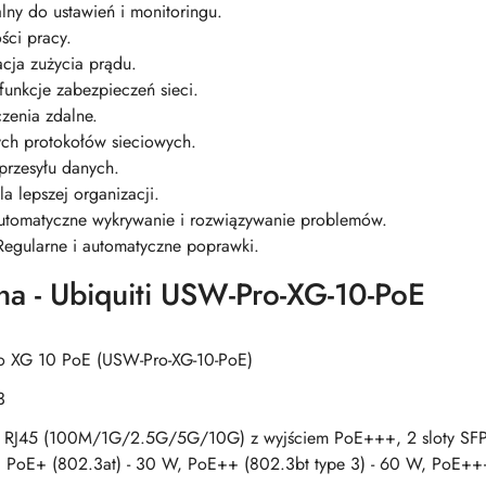
ny do ustawień i monitoringu.
ści pracy.
cja zużycia prądu.
nkcje zabezpieczeń sieci.
zenia zdalne.
ch protokołów sieciowych.
rzesyłu danych.
a lepszej organizacji.
tomatyczne wykrywanie i rozwiązywanie problemów.
egularne i automatyczne poprawki.
na - Ubiquiti USW-Pro-XG-10-PoE
Pro XG 10 PoE (USW-Pro-XG-10-PoE)
3
t RJ45 (100M/1G/2.5G/5G/10G) z wyjściem PoE+++, 2 sloty S
, PoE+ (802.3at) - 30 W, PoE++ (802.3bt type 3) - 60 W, PoE++