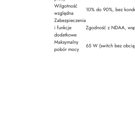
Wilgotność
10% do 90%, bez konde
względna
Zabezpieczenia
i funkcje
Zgodność z NDAA, wspar
dodatkowe
Maksymalny
65 W (switch bez obcią
pobór mocy
Pomiń karuzelę produktów