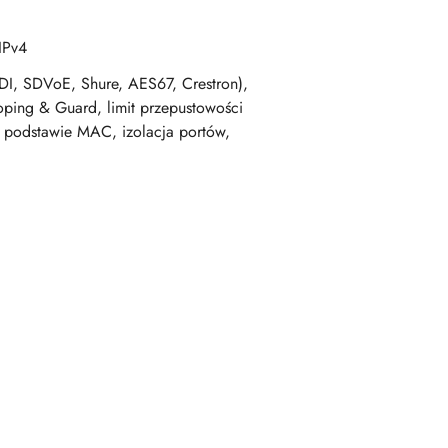
IPv4
DI, SDVoE, Shure, AES67, Crestron),
ing & Guard, limit przepustowości
a podstawie MAC, izolacja portów,