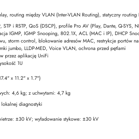
y, routing między VLAN (Inter-VLAN Routing), statyczny routing 
 STP i RSTP, QoS (DSCP), profile Pro AV (Play, Dante, Q-SYS, N
acja IGMP, IGMP Snooping, 802.1X, ACL (MAC i IP), DHCP Snoop
ywu, storm control, blokowanie adresów MAC, restrykcje portów n
amki jumbo, LLDP-MED, Voice VLAN, ochrona przed pętlami
w przez aplikację UniFi
ysokość 1U
.4" x 11.2" x 1.7")
ch: 4,6 kg; z uchwytami: 4,7 kg
lokalnej diagnostyki
ietrze: ±30 kV; wyładowanie stykowe: ±30 kV