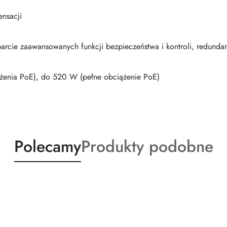
nsacji
cie zaawansowanych funkcji bezpieczeństwa i kontroli, redundanc
żenia PoE), do 520 W (pełne obciążenie PoE)
Produkty
Produkty
Polecamy
Produkty podobne
o
o
statusie:
statusie: