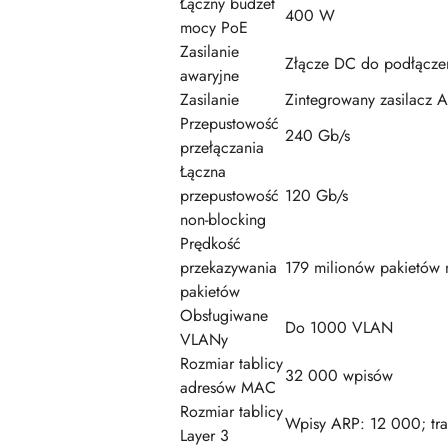
Łączny budżet
400 W
mocy PoE
Zasilanie
Złącze DC do podłączen
awaryjne
Zasilanie
Zintegrowany zasilacz
Przepustowość
240 Gb/s
przełączania
Łączna
przepustowość
120 Gb/s
non-blocking
Prędkość
przekazywania
179 milionów pakietów 
pakietów
Obsługiwane
Do 1000 VLAN
VLANy
Rozmiar tablicy
32 000 wpisów
adresów MAC
Rozmiar tablicy
Wpisy ARP: 12 000; tra
Layer 3