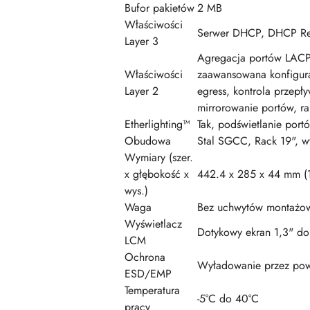
Bufor pakietów
2 MB
Właściwości
Serwer DHCP, DHCP Rela
Layer 3
Agregacja portów LACP,
Właściwości
zaawansowana konfigur
Layer 2
egress, kontrola przepł
mirrorowanie portów, r
Etherlighting™
Tak, podświetlanie portó
Obudowa
Stal SGCC, Rack 19", w
Wymiary (szer.
x głębokość x
442.4 x 285 x 44 mm (17
wys.)
Waga
Bez uchwytów montażowy
Wyświetlacz
Dotykowy ekran 1,3" do 
LCM
Ochrona
Wyładowanie przez pow
ESD/EMP
Temperatura
-5°C do 40°C
pracy