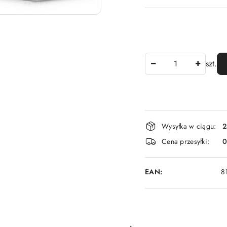
Ilość
szt.
Dostępność
Wysyłka w ciągu:
2
i
Cena przesyłki:
dostawa
EAN:
8