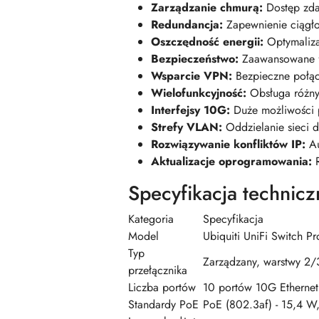
Zarządzanie chmurą:
Dostęp zdal
Redundancja:
Zapewnienie ciągło
Oszczędność energii:
Optymaliza
Bezpieczeństwo:
Zaawansowane fu
Wsparcie VPN:
Bezpieczne połąc
Wielofunkcyjność:
Obsługa różny
Interfejsy 10G:
Duże możliwości p
Strefy VLAN:
Oddzielanie sieci dl
Rozwiązywanie konfliktów IP:
Au
Aktualizacje oprogramowania:
R
Specyfikacja technicz
Kategoria
Specyfikacja
Model
Ubiquiti UniFi Switch 
Typ
Zarządzany, warstwy 2/
przełącznika
Liczba portów
10 portów 10G Etherne
Standardy PoE
PoE (802.3af) - 15,4 W