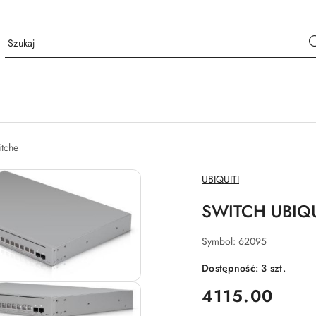
tche
NAZWA
UBIQUITI
PRODUCENTA:
SWITCH UBIQU
Symbol:
62095
Dostępność:
3
szt.
cena:
4115.00