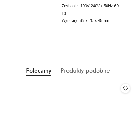
Zasilanie: 100V-240V / 50Hz-60
Hz
Wymiary: 89 x 70 x 45 mm
Produkty
Produkty
Polecamy
Produkty podobne
Pomiń karuzelę produktów
o
o
statusie:
statusie: