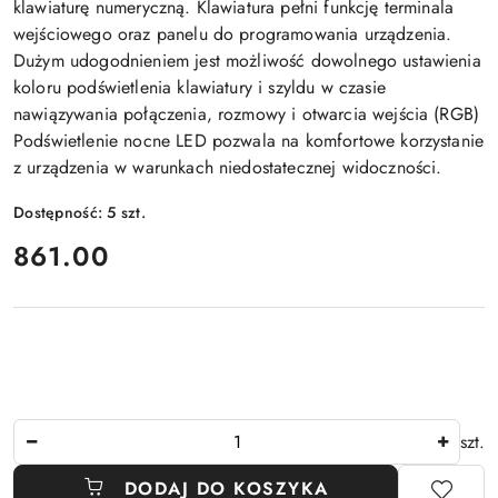
klawiaturę numeryczną. Klawiatura pełni funkcję terminala
wejściowego oraz panelu do programowania urządzenia.
Dużym udogodnieniem jest możliwość dowolnego ustawienia
koloru podświetlenia klawiatury i szyldu w czasie
nawiązywania połączenia, rozmowy i otwarcia wejścia (RGB)
Podświetlenie nocne LED pozwala na komfortowe korzystanie
z urządzenia w warunkach niedostatecznej widoczności.
Dostępność:
5
szt.
cena:
861.00
Ilość
szt.
DODAJ DO KOSZYKA