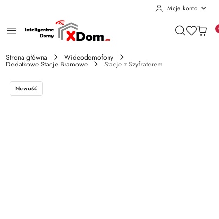
Moje konto
Przejdź do treści głównej
Przejdź do wyszukiwarki
Przejdź do moje konto
Przejdź do menu głównego
Przejdź do opisu produktu
Przejdź do stopki
Strona główna
Wideodomofony
Dodatkowe Stacje Bramowe
Stacje z Szyfratorem
Nowość