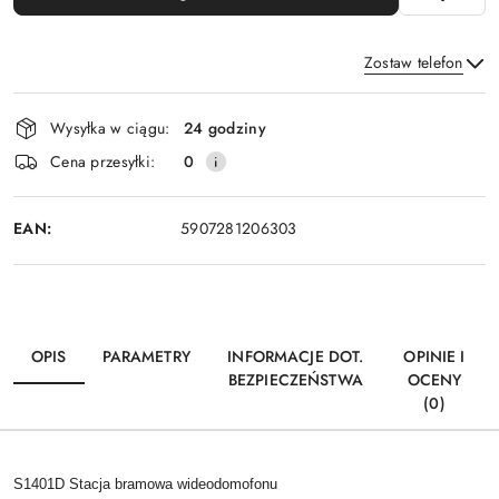
Zostaw telefon
Dostępność
Wysyłka w ciągu:
24 godziny
i
Wyślij
Cena przesyłki:
0
dostawa
EAN:
5907281206303
OPIS
PARAMETRY
INFORMACJE DOT.
OPINIE I
BEZPIECZEŃSTWA
OCENY
(0)
S1401D Stacja bramowa wideodomofonu