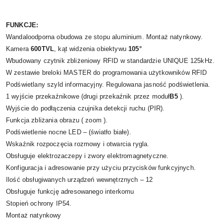
FUNKCJE:
Wandaloodporna obudowa ze stopu aluminium. Montaż natynkowy.
Kamera
600TVL
, kąt widzenia obiektywu
105°
Wbudowany czytnik zbliżeniowy RFID w standardzie UNIQUE 125kHz.
W zestawie breloki MASTER do programowania użytkowników RFID
Podświetlany szyld informacyjny. Regulowana jasność podświetlenia.
1 wyjście przekaźnikowe (drugi przekaźnik przez moduł
B5
).
Wyjście do podłączenia czujnika detekcji ruchu (PIR).
Funkcja zbliżania obrazu ( zoom ).
Podświetlenie nocne LED – (światło białe).
Wskaźnik rozpoczęcia rozmowy i otwarcia rygla.
Obsługuje elektrozaczepy i zwory elektromagnetyczne.
Konfiguracja i adresowanie przy użyciu przycisków funkcyjnych.
Ilość obsługiwanych urządzeń wewnętrznych – 12
Obsługuje funkcję adresowanego interkomu
Stopień ochrony IP54.
Montaż natynkowy