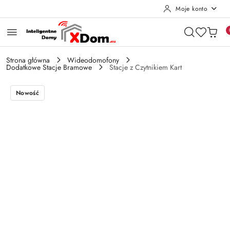
Moje konto
Przejdź do treści głównej
Przejdź do wyszukiwarki
Przejdź do moje konto
Przejdź do menu głównego
Przejdź do opisu produktu
Przejdź do stopki
Strona główna
Wideodomofony
Dodatkowe Stacje Bramowe
Stacje z Czytnikiem Kart
Nowość