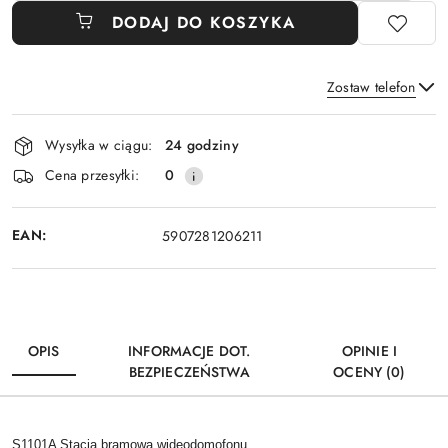
DODAJ DO KOSZYKA
Zostaw telefon
Dostępność
Wysyłka w ciągu:
24 godziny
i
Wyślij
Cena przesyłki:
0
dostawa
EAN:
5907281206211
OPIS
INFORMACJE DOT.
OPINIE I
BEZPIECZEŃSTWA
OCENY (0)
S1101A Stacja bramowa wideodomofonu