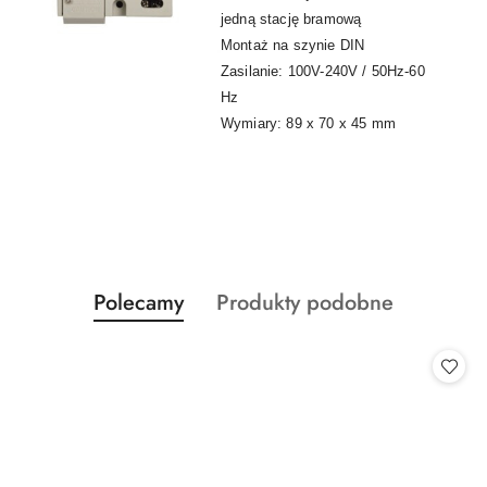
jedną stację bramową
Montaż na szynie DIN
Zasilanie: 100V-240V / 50Hz-60
Hz
Wymiary: 89 x 70 x 45 mm
Produkty
Produkty
Polecamy
Produkty podobne
Pomiń karuzelę produktów
o
o
statusie:
statusie: