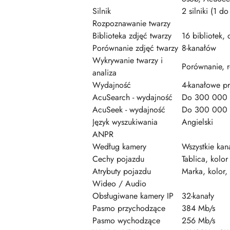
Silnik
2 silniki (1 
Rozpoznawanie twarzy
Biblioteka zdjęć twarzy
16 bibliotek
Porównanie zdjęć twarzy
8-kanałów
Wykrywanie twarzy i
Porównanie, r
analiza
Wydajność
4-kanałowe p
AcuSearch - wydajność
Do 300 000 o
AcuSeek - wydajność
Do 300 000 o
Język wyszukiwania
Angielski
ANPR
Według kamery
Wszystkie kan
Cechy pojazdu
Tablica, kolor 
Atrybuty pojazdu
Marka, kolor,
Wideo / Audio
Obsługiwane kamery IP
32-kanały
Pasmo przychodzące
384 Mb/s
Pasmo wychodzące
256 Mb/s