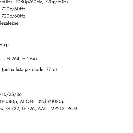
/60Hz, 1080p/60Hz, 720p/60Hz
 720p/60Hz
 720p/60Hz
ezależne
Vp-p
5+, H.264, H.264+
(pełna lista jak model 7716)
/16/25/36
s@1080p; AI OFF: 32ch@1080p
law, G.722, G.726, AAC, MP2L2, PCM