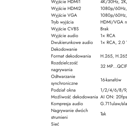
Wyjście HDMI1
4K/30Hz, 2K
Wyjście HDMI2
1080p/60Hz,
Wyjście VGA
1080p/60Hz,
Tryb wyjścia
HDMI/VGA ni
Wyjście CVBS
Brak
Wyjście audio
1× RCA
Dwukierunkowe audio
1× RCA, 2.0 
Dekodowanie
Format dekodowania
H.265, H.26
Rozdzielczość
32 MP...QCIF 
nagrywania
Odtwarzanie
16-kanałów
synchroniczne
Podział okna
1/2/4/6/8/9
Możliwość dekodowania
AI ON: 20fp
Kompresja audio
G.711ulaw/a
Nagrywanie dwóch
Tak
strumieni
Sieć