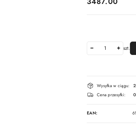
cena:
3487.00
Ilość
szt.
Dostępność
Wysyłka w ciągu:
2
i
Cena przesyłki:
dostawa
EAN:
6