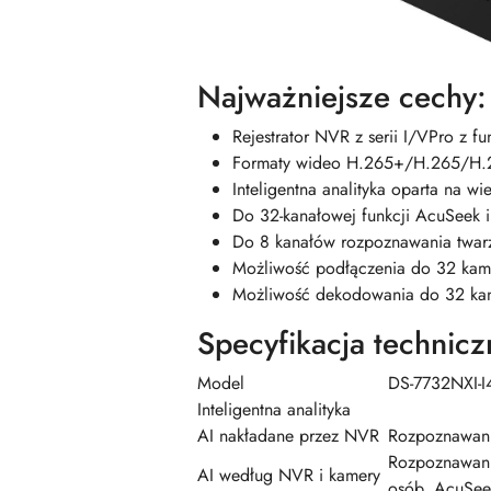
Najważniejsze cechy:
Rejestrator NVR z serii I/VPro z f
Formaty wideo H.265+/H.265/H
Inteligentna analityka oparta na 
Do 32-kanałowej funkcji AcuSeek 
Do 8 kanałów rozpoznawania twarz
Możliwość podłączenia do 32 kam
Możliwość dekodowania do 32 ka
Specyfikacja technicz
Model
DS-7732NXI-I
Inteligentna analityka
AI nakładane przez NVR
Rozpoznawani
Rozpoznawani
AI według NVR i kamery
osób, AcuSee