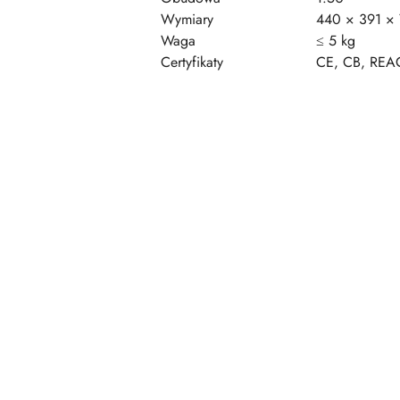
Wymiary
440 × 391 ×
Waga
≤ 5 kg
Certyfikaty
CE, CB, REA
Pomiń karuzelę produktów