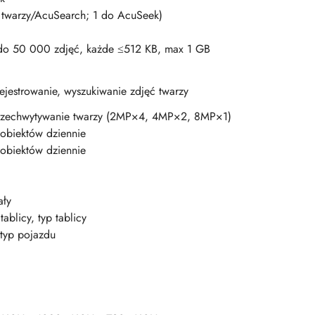
do twarzy/AcuSearch; 1 do AcuSeek)
, do 50 000 zdjęć, każde ≤512 KB, max 1 GB
ejestrowanie, wyszukiwanie zdjęć twarzy
rzechwytywanie twarzy (2MP×4, 4MP×2, 8MP×1)
biektów dziennie
biektów dziennie
ały
tablicy, typ tablicy
 typ pojazdu