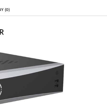
Y (0)
VR