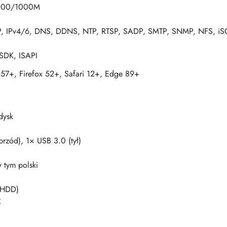
/100/1000M
, IPv4/6, DNS, DDNS, NTP, RTSP, SADP, SMTP, SNMP, NFS, iS
SDK, ISAPI
 57+, Firefox 52+, Safari 12+, Edge 89+
dysk
rzód), 1× USB 3.0 (tył)
 tym polski
 HDD)
C