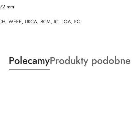
 72 mm
CH, WEEE, UKCA, RCM, IC, LOA, KC
Produkty
Produkty
Polecamy
Produkty podobne
o
o
statusie:
statusie: