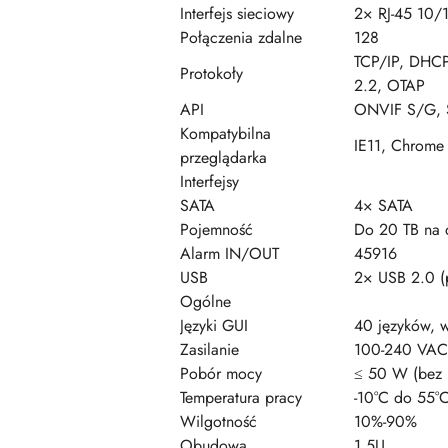
Interfejs sieciowy
2× RJ-45 10
Połączenia zdalne
128
TCP/IP, DHCP
Protokoły
2.2, OTAP
API
ONVIF S/G, 
Kompatybilna
IE11, Chrome
przeglądarka
Interfejsy
SATA
4× SATA
Pojemność
Do 20 TB na 
Alarm IN/OUT
45916
USB
2× USB 2.0 (p
Ogólne
Języki GUI
40 języków, w
Zasilanie
100-240 VAC
Pobór mocy
≤ 50 W (bez
Temperatura pracy
-10°C do 55°
Wilgotność
10%-90%
Obudowa
1.5U