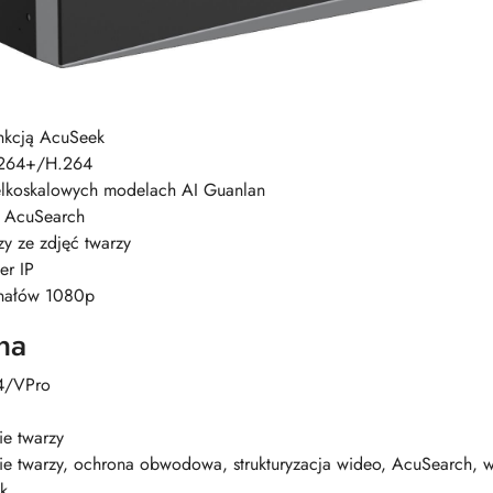
unkcją AcuSeek
.264+/H.264
wielkoskalowych modelach AI Guanlan
i AcuSearch
y ze zdjęć twarzy
er IP
nałów 1080p
na
4/VPro
e twarzy
e twarzy, ochrona obwodowa, strukturyzacja wideo, AcuSearch, w
k