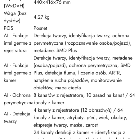
440×416×76 mm
(W×D×H)
Waga (bez
4.27 kg
dysków)
POS
Posnet
AI - Funkcje
Detekcja twarzy, identyfikacja twarzy, ochrona
inteligentne z
perymetryczna (rozpoznawanie osoba/pojazd),
rejestratora
metadane, SMD Plus
Detekcja twarzy, identyfikacja twarzy, metadane
AI - Funkcje
(osoba/pojazd), ochrona perymetryczna, SMD
inteligentne z
Plus, detekcja tłumu, liczenie osób, ARTR,
kamer
natężenie ruchu pojazdów, monitorowanie
obiektów, mapa ciepła
AI - Ochrona
8 kanałów z rejestratora, 10 zasad na kanał / 64
perymetryczna
kanały z kamer
4 kanały z rejestratora (12 obrazów/s) / 64
AI - Detekcja
kanały z kamer; atrybuty: płeć, wiek, okulary,
twarzy
ekspresja twarzy, maska, zarost
24 kanały detekcji z kamer + identyfikacja z