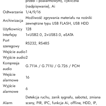
przed- i poalarmowym), cykliczna
(nadpisywanie), Ai
Odtwarzanie
1/4/9/16
Możliwość zgrywania materiału na nośniki
Archiwizacja
zewnętrzne typu USB FLASH, USB HDD
Użytkownicy
128
Interfejsy
1×USB2.0, 2×USB3.0, eSATA
Port
RS232, RS485
szeregowy
Wejście audio
1
Wyjście audio
2
Kompresja
G.711A / G.711U / G.726 / PCM
audio
Wejście
16
alarmowe
Wyjście
6
alarmowe
Detekcja ruchu, zanik sygnału, sabotaż, zmiana
Alarm
sceny, PIR, IPC, funkcje Ai, offline, HDD, IP,