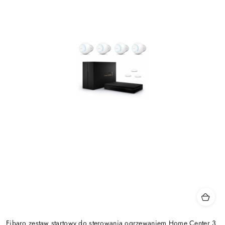
Fibaro zestaw startowy do sterowania ogrzewaniem Home Center 3