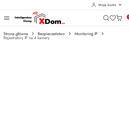
Moje konto
Przejdź do treści głównej
Przejdź do wyszukiwarki
Przejdź do moje konto
Przejdź do menu głównego
Przejdź do opisu produktu
Przejdź do stopki
Strona główna
Bezpieczeństwo
Monitoring IP
Rejestratory IP na 4 kamery