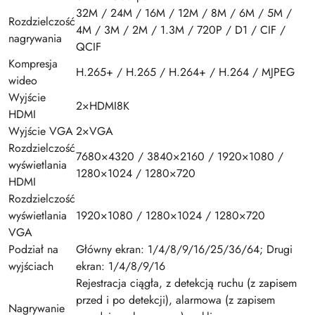
32M / 24M / 16M / 12M / 8M / 6M / 5M /
Rozdzielczość
4M / 3M / 2M / 1.3M / 720P / D1 / CIF /
nagrywania
QCIF
Kompresja
H.265+ / H.265 / H.264+ / H.264 / MJPEG
wideo
Wyjście
2×HDMI8K
HDMI
Wyjście VGA
2×VGA
Rozdzielczość
7680×4320 / 3840×2160 / 1920×1080 /
wyświetlania
1280×1024 / 1280×720
HDMI
Rozdzielczość
wyświetlania
1920×1080 / 1280×1024 / 1280×720
VGA
Podział na
Główny ekran: 1/4/8/9/16/25/36/64; Drugi
wyjściach
ekran: 1/4/8/9/16
Rejestracja ciągła, z detekcją ruchu (z zapisem
przed i po detekcji), alarmowa (z zapisem
Nagrywanie