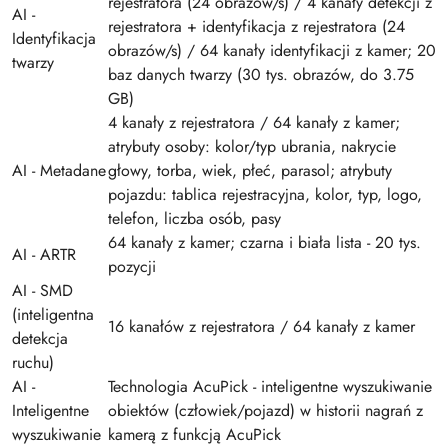
rejestratora (24 obrazów/s) / 4 kanały detekcji z
AI -
rejestratora + identyfikacja z rejestratora (24
Identyfikacja
obrazów/s) / 64 kanały identyfikacji z kamer; 20
twarzy
baz danych twarzy (30 tys. obrazów, do 3.75
GB)
4 kanały z rejestratora / 64 kanały z kamer;
atrybuty osoby: kolor/typ ubrania, nakrycie
AI - Metadane
głowy, torba, wiek, płeć, parasol; atrybuty
pojazdu: tablica rejestracyjna, kolor, typ, logo,
telefon, liczba osób, pasy
64 kanały z kamer; czarna i biała lista - 20 tys.
AI - ARTR
pozycji
AI - SMD
(inteligentna
16 kanałów z rejestratora / 64 kanały z kamer
detekcja
ruchu)
AI -
Technologia AcuPick - inteligentne wyszukiwanie
Inteligentne
obiektów (człowiek/pojazd) w historii nagrań z
wyszukiwanie
kamerą z funkcją AcuPick