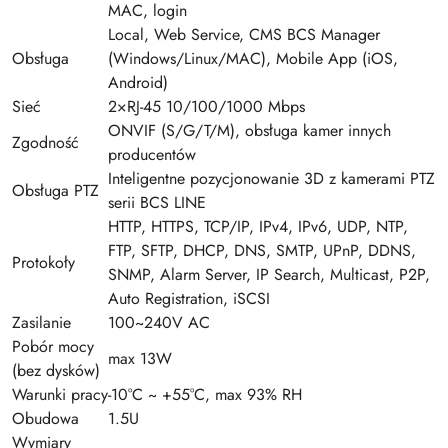
MAC, login
Local, Web Service, CMS BCS Manager
Obsługa
(Windows/Linux/MAC), Mobile App (iOS,
Android)
Sieć
2×RJ-45 10/100/1000 Mbps
ONVIF (S/G/T/M), obsługa kamer innych
Zgodność
producentów
Inteligentne pozycjonowanie 3D z kamerami PTZ
Obsługa PTZ
serii BCS LINE
HTTP, HTTPS, TCP/IP, IPv4, IPv6, UDP, NTP,
FTP, SFTP, DHCP, DNS, SMTP, UPnP, DDNS,
Protokoły
SNMP, Alarm Server, IP Search, Multicast, P2P,
Auto Registration, iSCSI
Zasilanie
100~240V AC
Pobór mocy
max 13W
(bez dysków)
Warunki pracy
-10°C ~ +55°C, max 93% RH
Obudowa
1.5U
Wymiary