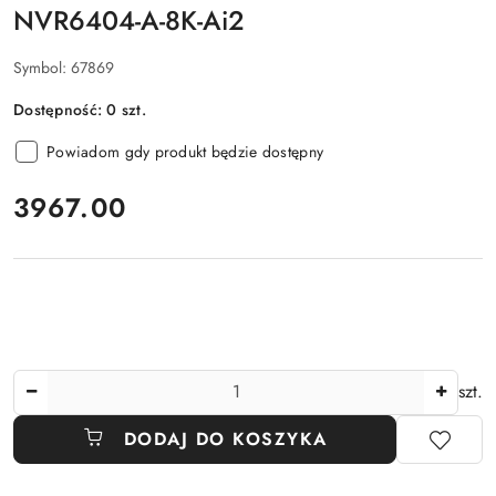
NVR6404-A-8K-Ai2
Symbol:
67869
Dostępność:
0
szt.
Powiadom gdy produkt będzie dostępny
cena:
3967.00
Ilość
szt.
DODAJ DO KOSZYKA