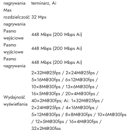
nagrywania
terminarz, Ai
Max
rozdzielczość
32 Mpx
nagrywania
Pasmo
448 Mbps (200 Mbps Ai)
wejściowe
Pasmo
448 Mbps (200 Mbps Ai)
wyjściowe
Pasmo
448 Mbps (200 Mbps Ai)
nagrywania
2×32M@25fps / 2×24M@25fps /
5×16M@30fps / 6×12M@30fps /
10×8M@30fps / 13×6M@30fps /
16×5M@30fps / 20×4M@30fps /
Wydajność
40×2M@30fps; Ai: 1×32M@25fps /
wyświetlania
2×24M@25fps / 4×16M@30fps /
5×12M@30fps / 8×8M@30fps / 10×6M@30fps
/ 12×5M@30fps / 16×4M@30fps /
32×2M@30fps