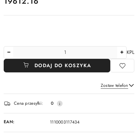
cena:
19612.16
Ilość
KPL
DODAJ DO KOSZYKA
Zostaw telefon
Dostępność
Cena przesyłki:
0
i
Wyślij
dostawa
EAN:
1110003117434