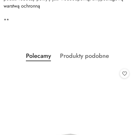
warstwą ochronną
**
Produkty
Produkty
Polecamy
Produkty podobne
Pomiń karuzelę produktów
o
o
statusie:
statusie: