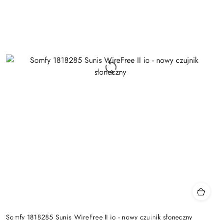
Somfy 1818285 Sunis WireFree II io - nowy czujnik słoneczny