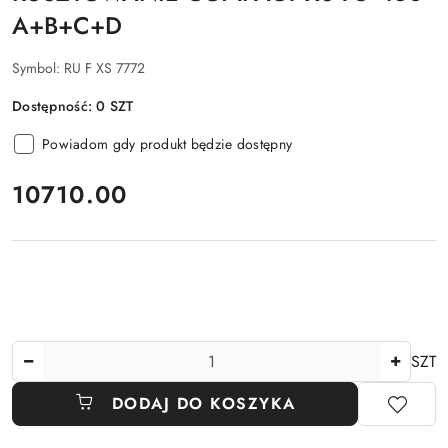
A+B+C+D
Symbol:
RU F XS 7772
Dostępność:
0
SZT
Powiadom gdy produkt będzie dostępny
cena:
10710.00
Ilość
SZT
DODAJ DO KOSZYKA