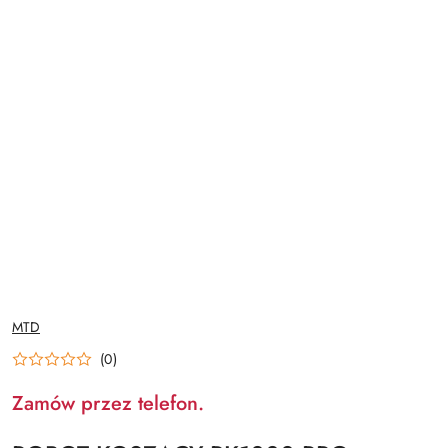
NAZWA
MTD
PRODUCENTA:
(0)
Zamów przez telefon.