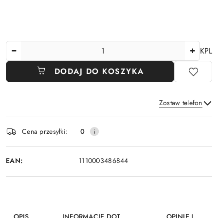
Ilość
KPL
DODAJ DO KOSZYKA
Zostaw telefon
Dostępność
Cena przesyłki:
0
i
Wyślij
dostawa
EAN:
1110003486844
OPIS
INFORMACJE DOT.
OPINIE I