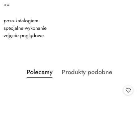
**
poza katalogiem
specjalne wykonanie
zdjęcie poglądowe
Produkty
Produkty
Polecamy
Produkty podobne
Pomiń karuzelę produktów
o
o
statusie:
statusie: