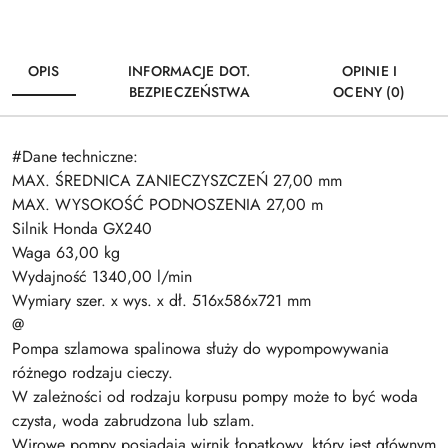
OPIS
INFORMACJE DOT.
OPINIE I
BEZPIECZEŃSTWA
OCENY (0)
#Dane techniczne:
MAX. ŚREDNICA ZANIECZYSZCZEŃ 27,00 mm
MAX. WYSOKOŚĆ PODNOSZENIA 27,00 m
Silnik Honda GX240
Waga 63,00 kg
Wydajność 1340,00 l/min
Wymiary szer. x wys. x dł. 516x586x721 mm
@
Pompa szlamowa spalinowa służy do wypompowywania
różnego rodzaju cieczy.
W zależności od rodzaju korpusu pompy może to być woda
czysta, woda zabrudzona lub szlam.
Wirowe pompy posiadają wirnik łopatkowy, który jest głównym