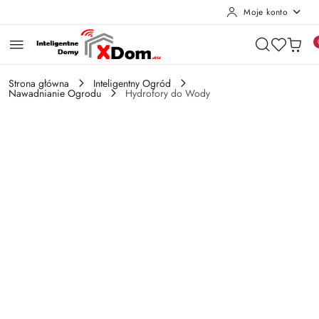
Moje konto
Przejdź do treści głównej
Przejdź do wyszukiwarki
Przejdź do moje konto
Przejdź do menu głównego
Przejdź do opisu produktu
Przejdź do stopki
Strona główna
Inteligentny Ogród
Nawadnianie Ogrodu
Hydrofory do Wody