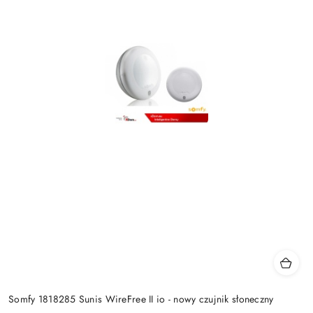
Somfy 1818285 Sunis WireFree II io - nowy czujnik słoneczny