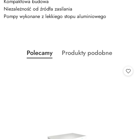
Kompaktowa budowa
Niezależność od źródła zasilania
Pompy wykonane z lekkiego stopu aluminiowego
Produkty
Produkty
Polecamy
Produkty podobne
Pomiń karuzelę produktów
o
o
statusie:
statusie: