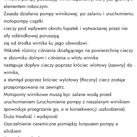
elementem roboczym.
Zasada działania pompy wirnikowej: po zalaniu i uruchomieniu
motopompy cząstki
cieczy pod wpływem obrotu łopatek i wytwarzanej przez nie
siły odśrodkowej poruszają
się od środka wirnika ku jego obwodowi.
Wskutek różnicy ciśnienia działąjącego na powierzchnię cieczy
w zbiorniku dolnym i ciśnienia u wlotu wirnika
następuje dopływ cieczy poprzez króciec wlotowy (ssawny) do
wirnika,
a stamtąd poprzez króciec wylotowy (tłoczny) ciecz zostaje
przepompowana na zewnątrz.
Motopomy wirnikowe muszą byc zalane wodą przed
uruchomieniem (uruchomienie pompy z niezalanym wirnikiem
spowoduje przegrzanie go, a w konsekwencji uszkodzenie).
Duża trwałość i wydajność
Uszczelnienie ceramiczne pomiędzy korpusem pompy a
silnikiem