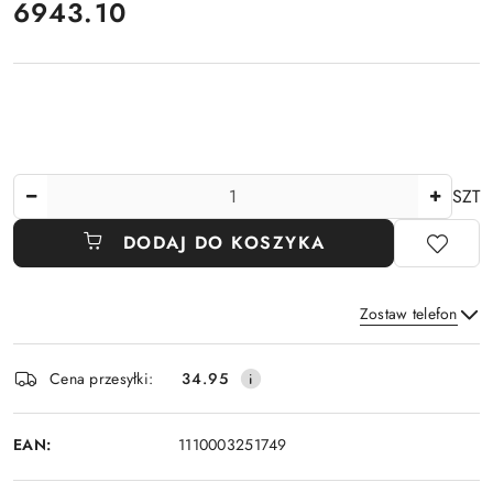
cena:
6943.10
Ilość
SZT
DODAJ DO KOSZYKA
Zostaw telefon
Dostępność
Cena przesyłki:
34.95
i
Wyślij
dostawa
EAN:
1110003251749