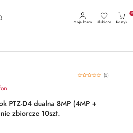
Moje konto
Ulubione
Koszyk
(0)
fon.
ook PTZ-D4 dualna 8MP (4MP +
ie zbiorcze 10szt.