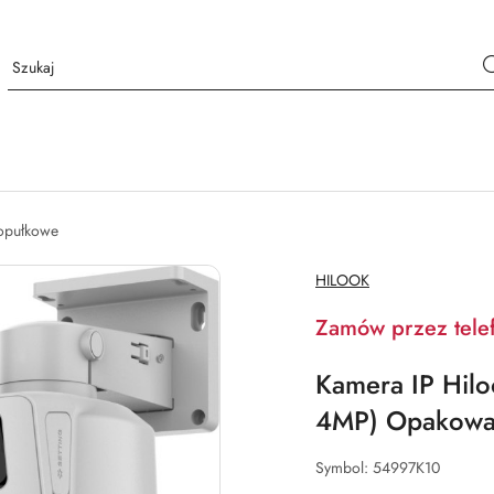
opułkowe
NAZWA
HILOOK
PRODUCENTA:
Zamów przez tele
Kamera IP Hil
4MP) Opakowan
Symbol:
54997K10