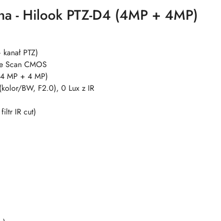
zna - Hilook PTZ-D4 (4MP + 4MP)
 kanał PTZ)
ive Scan CMOS
(4 MP + 4 MP)
(kolor/BW, F2.0), 0 Lux z IR
iltr IR cut)