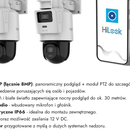
P (łącznie 8MP)
: panoramiczny podgląd + moduł PTZ do szczegó
śledzenie poruszających się osób i pojazdów.
 i białe światło zapewniające nocny podgląd do ok. 30 metrów.
udio
- wbudowany mikrofon i głośnik.
ryczne IP66
- idealna do montażu zewnętrznego.
 oraz możliwość zasilania 12 V DC.
er
przygotowane z myślą o dużych systemach nadzoru.