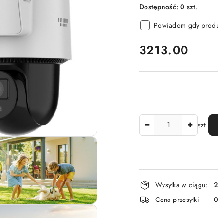
Dostępność:
0
szt.
Powiadom gdy produk
cena:
3213.00
Ilość
szt.
Dostępność
Wysyłka w ciągu:
2
i
Cena przesyłki:
dostawa