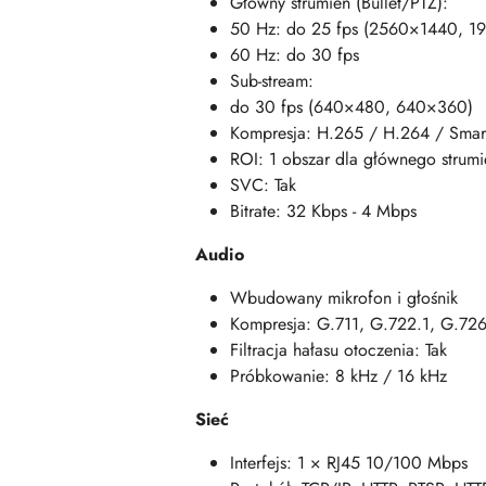
Główny strumień (Bullet/PTZ):
50 Hz: do 25 fps (2560×1440, 
60 Hz: do 30 fps
Sub-stream:
do 30 fps (640×480, 640×360)
Kompresja: H.265 / H.264 / Sma
ROI: 1 obszar dla głównego strumi
SVC: Tak
Bitrate: 32 Kbps - 4 Mbps
Audio
Wbudowany mikrofon i głośnik
Kompresja: G.711, G.722.1, G.7
Filtracja hałasu otoczenia: Tak
Próbkowanie: 8 kHz / 16 kHz
Sieć
Interfejs: 1 × RJ45 10/100 Mbps