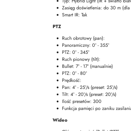
Typ: Hybrid Light (IR + światło biał
Zasięg doświetlenia: do 30 m (dla
Smart IR: Tak
PTZ
Ruch obrotowy (pan):
Panoramiczny: 0° - 355°
PTZ: 0° - 345°
Ruch pionowy (tilt):
Bullet: 7° - 17° (manualnie)
PTZ: 0° - 80°
Prędkość:
Pan: 4° - 25°/s (preset: 25°/s)
Tilt: 4° - 20°/s (preset: 20°/s)
Ilość presetów: 300
Funkcja pamięci po zaniku zasilani
Wideo