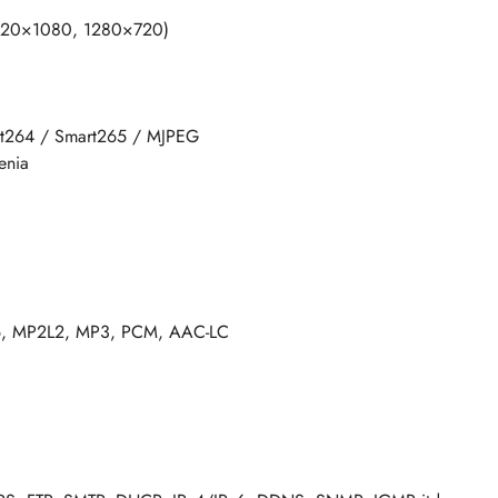
1920×1080, 1280×720)
rt264 / Smart265 / MJPEG
enia
26, MP2L2, MP3, PCM, AAC-LC