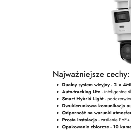
Najważniejsze cechy:
Dualny system wizyjny - 2 × 4M
Auto-tracking Lite
- inteligentne 
Smart Hybrid Light
- podczerwień
Dwukierunkowa komunikacja a
Odporność na warunki atmosfe
Prosta instalacja
- zasilanie PoE+
Opakowanie zbiorcze - 10 kam