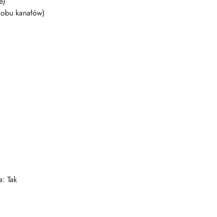
e)
 obu kanałów)
a: Tak