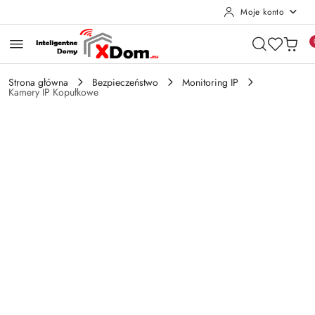
Moje konto
Przejdź do treści głównej
Przejdź do wyszukiwarki
Przejdź do moje konto
Przejdź do menu głównego
Przejdź do opisu produktu
Przejdź do stopki
Strona główna
Bezpieczeństwo
Monitoring IP
Kamery IP Kopułkowe