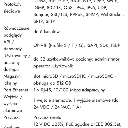
DDNS, RTP, RTSP, RTCP, NTP, UPnP, SMTP,
Protokoły
IGMP, 802.1X, QoS, IPv4, IPv6, UDP,
sieciowe
Bonjour, SSL/TLS, PPPoE, SNMP, WebSocket,
SRTP, SFTP
Równoczesne
do 6 kanałów
podglądy
API /
ONVIF (Profile S / T / G), ISAPI, SDK, ISUP
standardy
Użytkownicy /
do 32 użytkowników; poziomy: administrator,
poziomy
operator, użytkownik
dostępu
Magazyn
slot microSD / microSDHC / microSDXC -
lokalny
obsługa do 512 GB
Port Ethernet
1 × RJ-45, 10/100 Mbps adaptacyjny
Wejścia /
1 wejście alarmowe, 1 wyjście alarmowe (do
wyjścia
24 VDC / 24 VAC, 1 A)
alarmowe
Przyciski
Przycisk resetu
12 V DC ±25%; PoE zgodne z IEEE 802.3at,
Zasilanie