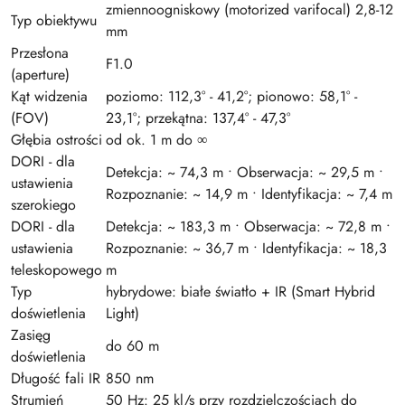
zmiennoogniskowy (motorized varifocal) 2,8-12
Typ obiektywu
mm
Przesłona
F1.0
(aperture)
Kąt widzenia
poziomo: 112,3° - 41,2°; pionowo: 58,1° -
(FOV)
23,1°; przekątna: 137,4° - 47,3°
Głębia ostrości
od ok. 1 m do ∞
DORI - dla
Detekcja: ~ 74,3 m • Obserwacja: ~ 29,5 m •
ustawienia
Rozpoznanie: ~ 14,9 m • Identyfikacja: ~ 7,4 m
szerokiego
DORI - dla
Detekcja: ~ 183,3 m • Obserwacja: ~ 72,8 m •
ustawienia
Rozpoznanie: ~ 36,7 m • Identyfikacja: ~ 18,3
teleskopowego
m
Typ
hybrydowe: białe światło + IR (Smart Hybrid
doświetlenia
Light)
Zasięg
do 60 m
doświetlenia
Długość fali IR
850 nm
Strumień
50 Hz: 25 kl/s przy rozdzielczościach do