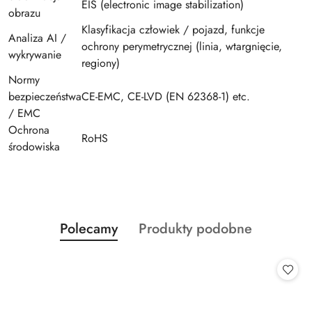
EIS (electronic image stabilization)
obrazu
Klasyfikacja człowiek / pojazd, funkcje
Analiza AI /
ochrony perymetrycznej (linia, wtargnięcie,
wykrywanie
regiony)
Normy
bezpieczeństwa
CE-EMC, CE-LVD (EN 62368-1) etc.
/ EMC
Ochrona
RoHS
środowiska
Produkty
Produkty
Polecamy
Produkty podobne
Pomiń karuzelę produktów
o
o
statusie:
statusie: