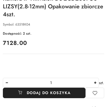
LIZSY(2.8-12mm) Opakowanie zbiorcze
4szt.
Symbol:
63518K04
Dostępność:
2
szt.
cena:
7128.00
Ilość
szt.
DODAJ DO KOSZYKA