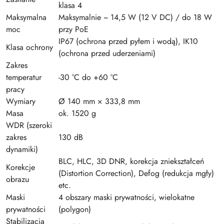
klasa 4
Maksymalna
Maksymalnie ~ 14,5 W (12 V DC) / do 18 W
moc
przy PoE
IP67 (ochrona przed pyłem i wodą), IK10
Klasa ochrony
(ochrona przed uderzeniami)
Zakres
temperatur
-30 °C do +60 °C
pracy
Wymiary
Ø 140 mm × 333,8 mm
Masa
ok. 1520 g
WDR (szeroki
zakres
130 dB
dynamiki)
BLC, HLC, 3D DNR, korekcja zniekształceń
Korekcje
(Distortion Correction), Defog (redukcja mgły)
obrazu
etc.
Maski
4 obszary maski prywatności, wielokatne
prywatności
(polygon)
Stabilizacja