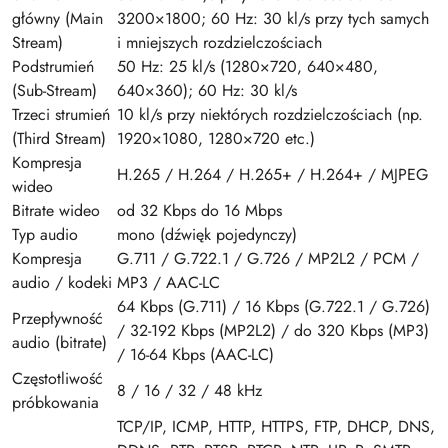
główny (Main
3200×1800; 60 Hz: 30 kl/s przy tych samych
Stream)
i mniejszych rozdzielczościach
Podstrumień
50 Hz: 25 kl/s (1280×720, 640×480,
(Sub-Stream)
640×360); 60 Hz: 30 kl/s
Trzeci strumień
10 kl/s przy niektórych rozdzielczościach (np.
(Third Stream)
1920×1080, 1280×720 etc.)
Kompresja
H.265 / H.264 / H.265+ / H.264+ / MJPEG
wideo
Bitrate wideo
od 32 Kbps do 16 Mbps
Typ audio
mono (dźwięk pojedynczy)
Kompresja
G.711 / G.722.1 / G.726 / MP2L2 / PCM /
audio / kodeki
MP3 / AAC-LC
64 Kbps (G.711) / 16 Kbps (G.722.1 / G.726)
Przepływność
/ 32-192 Kbps (MP2L2) / do 320 Kbps (MP3)
audio (bitrate)
/ 16-64 Kbps (AAC-LC)
Częstotliwość
8 / 16 / 32 / 48 kHz
próbkowania
TCP/IP, ICMP, HTTP, HTTPS, FTP, DHCP, DNS,