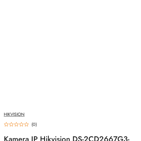
NAZWA
HIKVISION
PRODUCENTA:
(0)
Kamera IP Hikvision DS-2CD2667G3-