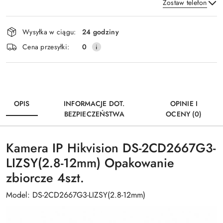
Zostaw telefon
Dostępność
Wysyłka w ciągu:
24 godziny
i
Wyślij
Cena przesyłki:
0
dostawa
OPIS
INFORMACJE DOT.
OPINIE I
BEZPIECZEŃSTWA
OCENY (0)
Kamera IP Hikvision DS-2CD2667G3-
LIZSY(2.8-12mm) Opakowanie
zbiorcze 4szt.
Model: DS-2CD2667G3-LIZSY(2.8-12mm)