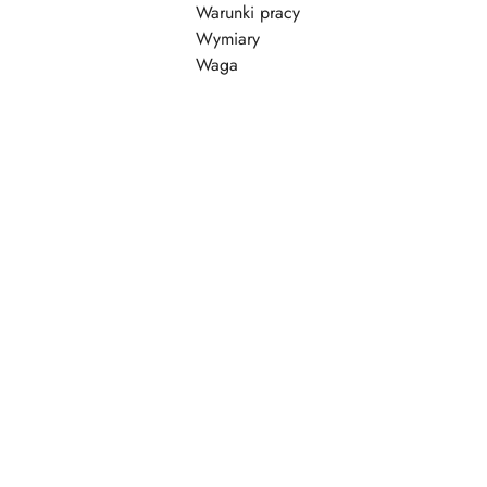
Warunki pracy
Wymiary
Waga
Pomiń karuzelę produktów