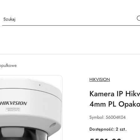
opułkowe
NAZWA
HIKVISION
PRODUCENTA:
Kamera IP Hik
4mm PL Opakow
Symbol:
56004K04
Dostępność:
2
szt.