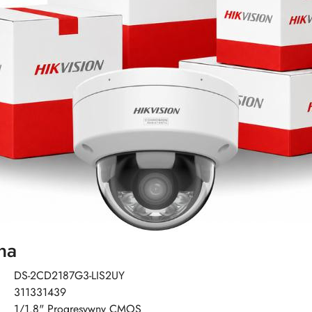
na
DS-2CD2187G3-LIS2UY
311331439
1/1.8" Progresywny CMOS