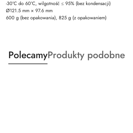
-30°C do 60°C, wilgotność ≤ 95% (bez kondensacji)
Ø121.5 mm × 97.6 mm
600 g (bez opakowania), 825 g (z opakowaniem)
Produkty
Produkty
Polecamy
Produkty podobne
o
o
statusie:
statusie: