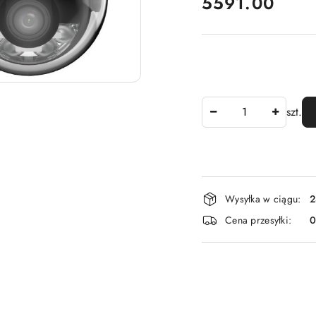
cena:
5591.00
Ilość
szt.
Dostępność
Wysyłka w ciągu:
2
i
Cena przesyłki:
dostawa