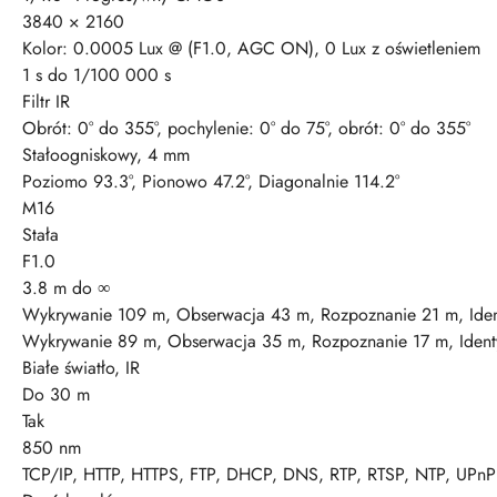
3840 × 2160
Kolor: 0.0005 Lux @ (F1.0, AGC ON), 0 Lux z oświetleniem
1 s do 1/100 000 s
Filtr IR
Obrót: 0° do 355°, pochylenie: 0° do 75°, obrót: 0° do 355°
Stałoogniskowy, 4 mm
Poziomo 93.3°, Pionowo 47.2°, Diagonalnie 114.2°
M16
Stała
F1.0
3.8 m do ∞
Wykrywanie 109 m, Obserwacja 43 m, Rozpoznanie 21 m, Iden
Wykrywanie 89 m, Obserwacja 35 m, Rozpoznanie 17 m, Identy
Białe światło, IR
Do 30 m
Tak
850 nm
TCP/IP, HTTP, HTTPS, FTP, DHCP, DNS, RTP, RTSP, NTP, UPnP 