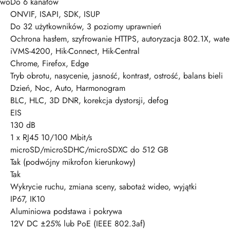
ywo
Do 6 kanałów
ONVIF, ISAPI, SDK, ISUP
Do 32 użytkowników, 3 poziomy uprawnień
Ochrona hasłem, szyfrowanie HTTPS, autoryzacja 802.1X, water
iVMS-4200, Hik-Connect, Hik-Central
Chrome, Firefox, Edge
Tryb obrotu, nasycenie, jasność, kontrast, ostrość, balans bieli
Dzień, Noc, Auto, Harmonogram
BLC, HLC, 3D DNR, korekcja dystorsji, defog
EIS
130 dB
1 x RJ45 10/100 Mbit/s
microSD/microSDHC/microSDXC do 512 GB
Tak (podwójny mikrofon kierunkowy)
Tak
Wykrycie ruchu, zmiana sceny, sabotaż wideo, wyjątki
IP67, IK10
Aluminiowa podstawa i pokrywa
12V DC ±25% lub PoE (IEEE 802.3af)