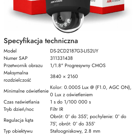
Specyfikacja techniczna
Model
DS-2CD2187G3-LIS2UY
Numer SAP
311331438
Przetwornik obrazu
1/1.8" Progresywny CMOS
Maksymalna
3840 × 2160
rozdzielczość
Kolor: 0.0005 Lux @ (F1.0, AGC ON),
Minimalne oświetlenie
0 Lux z oświetleniem
Czas naświetlania
1 s do 1/100 000 s
Tryb dzień/noc
Filtr IR
Obrót: 0° do 355°, pochylenie: 0° do
Regulacja kąta
75°, obrót: 0° do 355°
Typ obiektywu
Stałoogniskowy, 2.8 mm