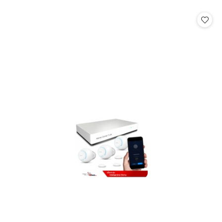
o
o
statusie:
statusie: