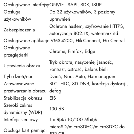
Obsługiwane interfejsy
ONVIF, ISAPI, SDK, ISUP
Obsługa
Do 32 użytkowników, 3 poziomy
użytkowników
uprawnień
Ochrona hasłem, szyfrowanie HTTPS,
Zabezpieczenia
autoryzacja 802.1X, watermark itd.
Obsługiwane aplikacje
iVMS-4200, Hik-Connect, Hik-Central
Obsługiwane
Chrome, Firefox, Edge
przeglądarki
Tryb obrotu, nasycenie, jasność,
Ustawienia obrazu
kontrast, ostrość, balans bieli
Tryb dzień/noc
Dzień, Noc, Auto, Harmonogram
Zaawansowane
BLC, HLC, 3D DNR, korekcja dystorsji,
przetwarzanie obrazu
defog
Stabilizacja obrazu
EIS
Szeroki zakres
130 dB
dynamiczny (WDR)
Interfejs sieciowy
1 x RJ45 10/100 Mbit/s
microSD/microSDHC/microSDXC do
Obsługa kart pamięci
512 GB