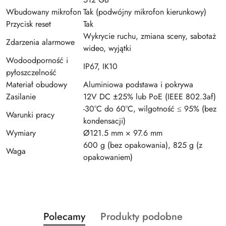
Wbudowany mikrofon
Tak (podwójny mikrofon kierunkowy)
Przycisk reset
Tak
Wykrycie ruchu, zmiana sceny, sabotaż
Zdarzenia alarmowe
wideo, wyjątki
Wodoodporność i
IP67, IK10
pyłoszczelność
Materiał obudowy
Aluminiowa podstawa i pokrywa
Zasilanie
12V DC ±25% lub PoE (IEEE 802.3af)
-30°C do 60°C, wilgotność ≤ 95% (bez
Warunki pracy
kondensacji)
Wymiary
Ø121.5 mm × 97.6 mm
600 g (bez opakowania), 825 g (z
Waga
opakowaniem)
Produkty
Produkty
Polecamy
Produkty podobne
Pomiń karuzelę produktów