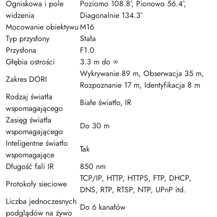
Ogniskowa i pole
Poziomo 108.8°, Pionowo 56.4°,
widzenia
Diagonalnie 134.3°
Mocowanie obiektywu
M16
Typ przysłony
Stała
Przysłona
F1.0
Głębia ostrości
3.3 m do ∞
Wykrywanie 89 m, Obserwacja 35 m,
Zakres DORI
Rozpoznanie 17 m, Identyfikacja 8 m
Rodzaj światła
Białe światło, IR
wspomagającego
Zasięg światła
Do 30 m
wspomagającego
Inteligentne światło
Tak
wspomagające
Długość fali IR
850 nm
TCP/IP, HTTP, HTTPS, FTP, DHCP,
Protokoły sieciowe
DNS, RTP, RTSP, NTP, UPnP itd.
Liczba jednoczesnych
Do 6 kanałów
podglądów na żywo