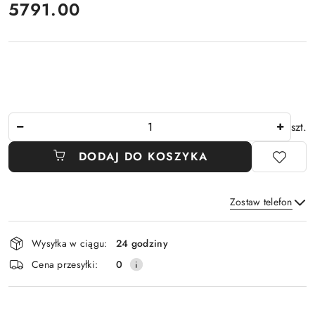
cena:
5791.00
Ilość
szt.
DODAJ DO KOSZYKA
Zostaw telefon
Dostępność
Wysyłka w ciągu:
24 godziny
i
Wyślij
Cena przesyłki:
0
dostawa