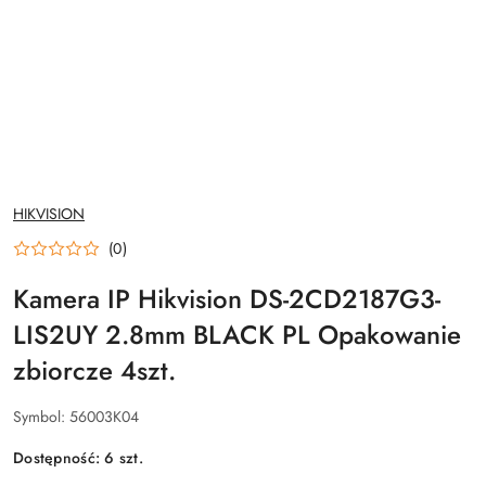
NAZWA
HIKVISION
PRODUCENTA:
(0)
Kamera IP Hikvision DS-2CD2187G3-
LIS2UY 2.8mm BLACK PL Opakowanie
zbiorcze 4szt.
Symbol:
56003K04
Dostępność:
6
szt.