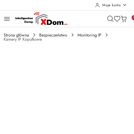
Moje konto
Przejdź do treści głównej
Przejdź do wyszukiwarki
Przejdź do moje konto
Przejdź do menu głównego
Przejdź do opisu produktu
Przejdź do stopki
Strona główna
Bezpieczeństwo
Monitoring IP
Kamery IP Kopułkowe