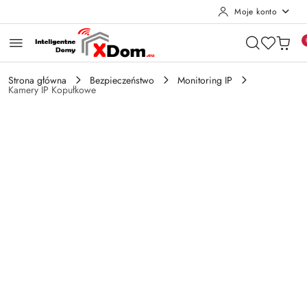
Moje konto
Przejdź do treści głównej
Przejdź do wyszukiwarki
Przejdź do moje konto
Przejdź do menu głównego
Przejdź do opisu produktu
Przejdź do stopki
Strona główna
Bezpieczeństwo
Monitoring IP
Kamery IP Kopułkowe