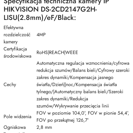
Specyfikacja techniczna kamery IP
HIKVISION DS-2CD2147G2H-
LISU(2.8mm)/eF/Black:
Efektywna
rozdzielczość
4MP
kamery
Certyfikacja
RoHS|REACH|WEEE
środowiskowa
Automatyczna regulacja wzmocnienia/cyfrowa
redukcja szumów/Balans bieli/Cyfrowy szeroki
zakres dynamiki/Kompensacja jasnego
Cechy
światła/Dzień||noc/Kompensacja światła
tylnego/|Automatyczny balans bieli/Szeroki
zakres dynamiki/Redukcja
szumów/Wykrywanie przecięcia linii
FOV w poziomie 104,0°, FOV w pionie 54,4°,
Pole widzenia
FOV po przekątnej 126,7°
Ogniskowa
2,8 mm