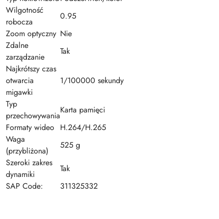
Wilgotność
0.95
robocza
Zoom optyczny
Nie
Zdalne
Tak
zarządzanie
Najkrótszy czas
otwarcia
1/100000 sekundy
migawki
Typ
Karta pamięci
przechowywania
Formaty wideo
H.264/H.265
Waga
525 g
(przybliżona)
Szeroki zakres
Tak
dynamiki
SAP Code:
311325332