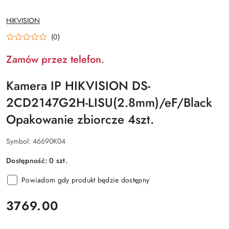
NAZWA
HIKVISION
PRODUCENTA:
(0)
Zamów przez telefon.
Kamera IP HIKVISION DS-
2CD2147G2H-LISU(2.8mm)/eF/Black
Opakowanie zbiorcze 4szt.
Symbol:
46690K04
Dostępność:
0
szt.
Powiadom gdy produkt będzie dostępny
cena:
3769.00