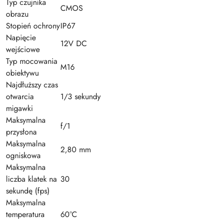
Typ czujnika
CMOS
obrazu
Stopień ochrony
IP67
Napięcie
12V DC
wejściowe
Typ mocowania
M16
obiektywu
Najdłuższy czas
otwarcia
1/3 sekundy
migawki
Maksymalna
f/1
przysłona
Maksymalna
2,80 mm
ogniskowa
Maksymalna
liczba klatek na
30
sekundę (fps)
Maksymalna
temperatura
60°C