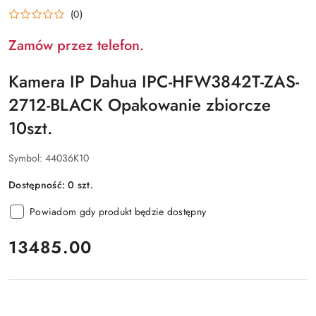
DAHUA
(0)
Zamów przez telefon.
Kamera IP Dahua IPC-HFW3842T-ZAS-
2712-BLACK Opakowanie zbiorcze
10szt.
Symbol:
44036K10
Dostępność:
0
szt.
Powiadom gdy produkt będzie dostępny
cena:
13485.00