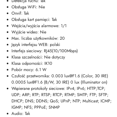
Detekcja ruchu: Tak
Obsługa WiFi: Nie
Onvif: Tak
Obsługa kart pamięci: Tak
Wejścia/wyjścia alarmowe: 1/1
Wyjście wideo: Nie
Max. liczba użytkowników: 20
Język interfejsu WEB: polski
Interfejs sieciowy: RJ45(10/100Mbps)
Klasa szczelności: Nie dotyczy
Klasa odporności: IK10
Pobór mocy: 6.1 W
Czułość przetwornika: 0.003 lux@F1.6 (Color, 30 IRE)
0.0005 lux@F1.6 (B/W, 30 IRE) 0 lux (Illuminator on)
Wspierane protokoły sieciowe: IPv4; IPv6; HTTP;TCP;
UDP; ARP; RTP; RTSP; RTCP; RTMP; SMTP; FTP; SFTP;
DHCP; DNS; DDNS; QoS; UPnP; NTP; Multicast; ICMP;
IGMP; NFS; PPPoE; SNMP
Audio: Tak