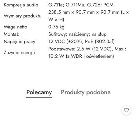
Kompresja audio
G.711a; G.711Mu; G.726; PCM
238.5 mm × 90.7 mm × 90.7 mm (L ×
Wymiary produktu
W × H)
Waga netto
0.76 kg
Montaż
Sufitowy; naścienny; na słup
Napięcie pracy
12 VDC (±30%); PoE (802.3af)
Podstawowe: 2.6 W (12 VDC), Max.:
Zużycie energii
10.2 W (z WDR i oświetleniem)
Produkty
Produkty
Polecamy
Produkty podobne
Pomiń karuzelę produktów
o
o
statusie:
statusie: