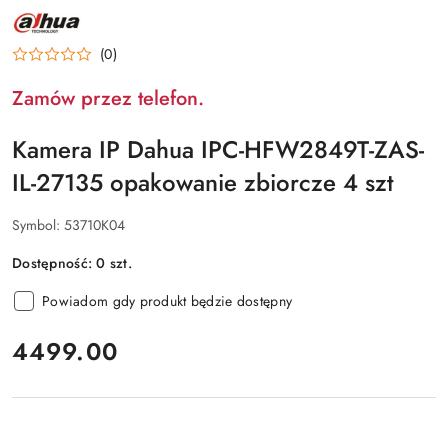
NAZWA
PRODUCENTA:
DAHUA
(0)
Zamów przez telefon.
Kamera IP Dahua IPC-HFW2849T-ZAS-
IL-27135 opakowanie zbiorcze 4 szt
Symbol:
53710K04
Dostępność:
0
szt.
Powiadom gdy produkt będzie dostępny
cena:
4499.00