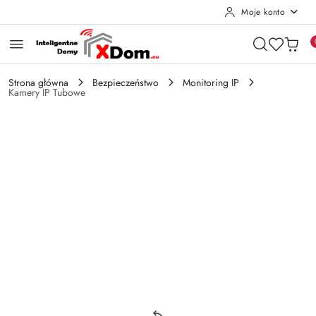
Moje konto
Przejdź do treści głównej
Przejdź do wyszukiwarki
Przejdź do moje konto
Przejdź do menu głównego
Przejdź do opisu produktu
Przejdź do stopki
Strona główna
Bezpieczeństwo
Monitoring IP
Kamery IP Tubowe