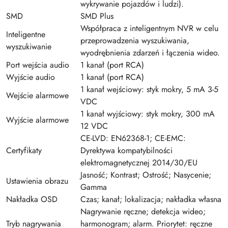
wykrywanie pojazdów i ludzi).
SMD
SMD Plus
Współpraca z inteligentnym NVR w celu
Inteligentne
przeprowadzenia wyszukiwania,
wyszukiwanie
wyodrębnienia zdarzeń i łączenia wideo.
Port wejścia audio
1 kanał (port RCA)
Wyjście audio
1 kanał (port RCA)
1 kanał wejściowy: styk mokry, 5 mA 3-5
Wejście alarmowe
VDC
1 kanał wyjściowy: styk mokry, 300 mA
Wyjście alarmowe
12 VDC
CE-LVD: EN62368-1; CE-EMC:
Certyfikaty
Dyrektywa kompatybilności
elektromagnetycznej 2014/30/EU
Jasność; Kontrast; Ostrość; Nasycenie;
Ustawienia obrazu
Gamma
Nakładka OSD
Czas; kanał; lokalizacja; nakładka własna
Nagrywanie ręczne; detekcja wideo;
Tryb nagrywania
harmonogram; alarm. Priorytet: ręczne