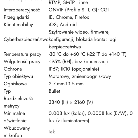
RTMP, SMTP i inne
Interoperacyjność
ONVIF (Profile S, T, G); CGI
Przeglądarki
IE, Chrome, Firefox
Klient mobilny
iOS; Android
Szyfrowanie wideo, firmware,
Cyberbezpieczeństwo
konfiguracji; blokada konta; logi
bezpieczeństwa
Temperatura pracy
-30 °C do +60 °C (-22 °F do +140 °F)
Wilgotność pracy
≤95% (RH), bez kondensacji
Ochrona
IP67; IK10 (opcjonalnie)
Typ obiektywu
Motorowy, zmiennoogniskowy
Ogniskowa
2.7 mm-13.5 mm
Typ
Bullet
Rozdzielczość
3840 (H) × 2160 (V)
matrycy
Minimalne
0.008 lux (kolor), 0.0008 lux (B/W), 0
oświetlenie
lux (z iluminatorem)
Wbudowany
Tak
mikrofon