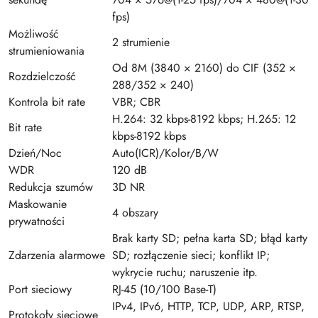
fps)
Możliwość
2 strumienie
strumieniowania
Od 8M (3840 × 2160) do CIF (352 ×
Rozdzielczość
288/352 × 240)
Kontrola bit rate
VBR; CBR
H.264: 32 kbps-8192 kbps; H.265: 12
Bit rate
kbps-8192 kbps
Dzień/Noc
Auto(ICR)/Kolor/B/W
WDR
120 dB
Redukcja szumów
3D NR
Maskowanie
4 obszary
prywatności
Brak karty SD; pełna karta SD; błąd karty
Zdarzenia alarmowe
SD; rozłączenie sieci; konflikt IP;
wykrycie ruchu; naruszenie itp.
Port sieciowy
RJ-45 (10/100 Base-T)
IPv4, IPv6, HTTP, TCP, UDP, ARP, RTSP,
Protokoły sieciowe