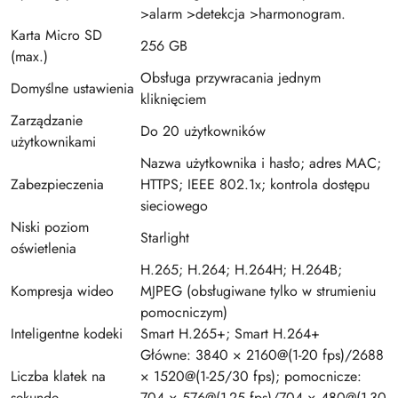
>alarm >detekcja >harmonogram.
Karta Micro SD
256 GB
(max.)
Obsługa przywracania jednym
Domyślne ustawienia
kliknięciem
Zarządzanie
Do 20 użytkowników
użytkownikami
Nazwa użytkownika i hasło; adres MAC;
Zabezpieczenia
HTTPS; IEEE 802.1x; kontrola dostępu
sieciowego
Niski poziom
Starlight
oświetlenia
H.265; H.264; H.264H; H.264B;
Kompresja wideo
MJPEG (obsługiwane tylko w strumieniu
pomocniczym)
Inteligentne kodeki
Smart H.265+; Smart H.264+
Główne: 3840 × 2160@(1-20 fps)/2688
Liczba klatek na
× 1520@(1-25/30 fps); pomocnicze:
sekundę
704 × 576@(1-25 fps)/704 × 480@(1-30