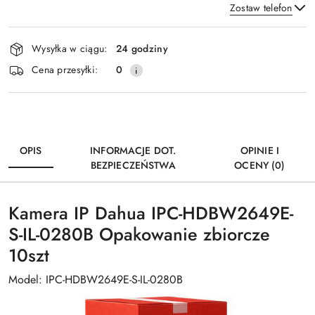
Zostaw telefon
Dostępność
Wysyłka w ciągu:
24 godziny
i
Wyślij
Cena przesyłki:
0
dostawa
OPIS
INFORMACJE DOT.
OPINIE I
BEZPIECZEŃSTWA
OCENY (0)
Kamera IP Dahua IPC-HDBW2649E-
S-IL-0280B Opakowanie zbiorcze
10szt
Model: IPC-HDBW2649E-S-IL-0280B