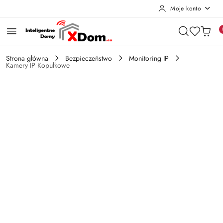
Moje konto
Przejdź do treści głównej
Przejdź do wyszukiwarki
Przejdź do moje konto
Przejdź do menu głównego
Przejdź do opisu produktu
Przejdź do stopki
Strona główna
Bezpieczeństwo
Monitoring IP
Kamery IP Kopułkowe