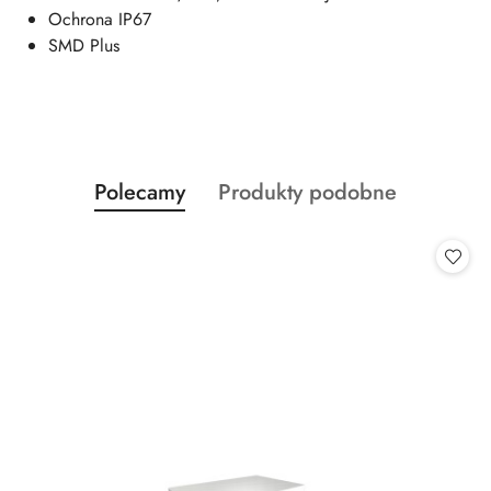
Ochrona IP67
SMD Plus
Produkty
Produkty
Polecamy
Produkty podobne
Pomiń karuzelę produktów
o
o
statusie:
statusie: