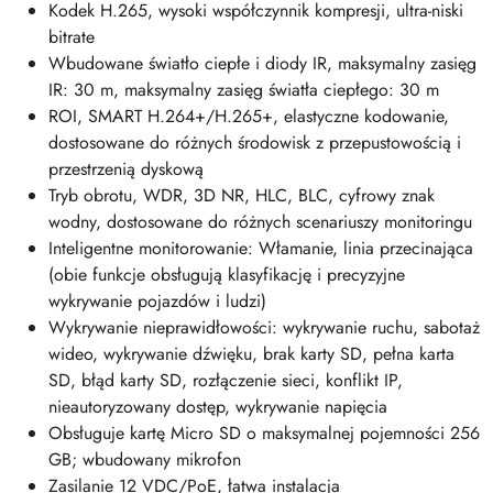
Kodek H.265, wysoki współczynnik kompresji, ultra-niski
bitrate
Wbudowane światło ciepłe i diody IR, maksymalny zasięg
IR: 30 m, maksymalny zasięg światła ciepłego: 30 m
ROI, SMART H.264+/H.265+, elastyczne kodowanie,
dostosowane do różnych środowisk z przepustowością i
przestrzenią dyskową
Tryb obrotu, WDR, 3D NR, HLC, BLC, cyfrowy znak
wodny, dostosowane do różnych scenariuszy monitoringu
Inteligentne monitorowanie: Włamanie, linia przecinająca
(obie funkcje obsługują klasyfikację i precyzyjne
wykrywanie pojazdów i ludzi)
Wykrywanie nieprawidłowości: wykrywanie ruchu, sabotaż
wideo, wykrywanie dźwięku, brak karty SD, pełna karta
SD, błąd karty SD, rozłączenie sieci, konflikt IP,
nieautoryzowany dostęp, wykrywanie napięcia
Obsługuje kartę Micro SD o maksymalnej pojemności 256
GB; wbudowany mikrofon
Zasilanie 12 VDC/PoE, łatwa instalacja