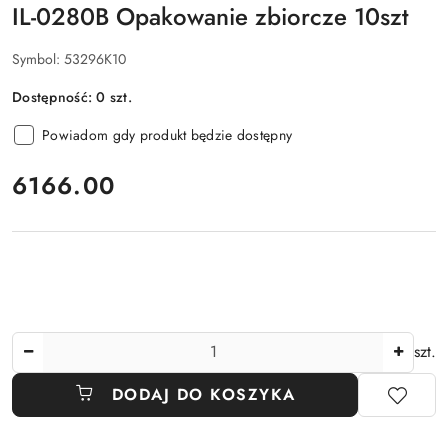
IL-0280B Opakowanie zbiorcze 10szt
Symbol:
53296K10
Dostępność:
0
szt.
Powiadom gdy produkt będzie dostępny
cena:
6166.00
Ilość
szt.
DODAJ DO KOSZYKA