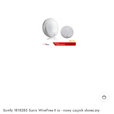
Somfy 1818285 Sunis WireFree II io - nowy czujnik słoneczny