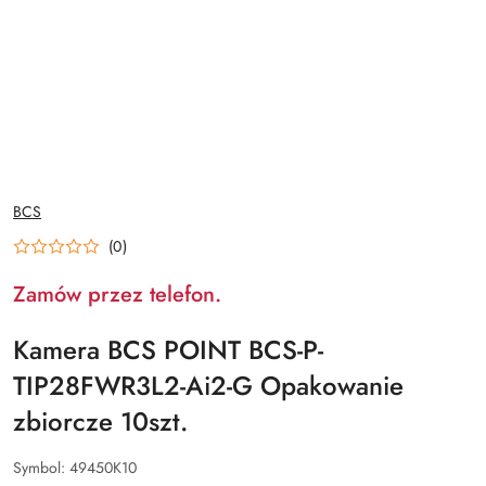
NAZWA
BCS
PRODUCENTA:
(0)
Zamów przez telefon.
Kamera BCS POINT BCS-P-
TIP28FWR3L2-Ai2-G Opakowanie
zbiorcze 10szt.
Symbol:
49450K10