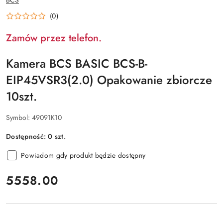
PRODUCENTA:
(0)
Zamów przez telefon.
Kamera BCS BASIC BCS-B-
EIP45VSR3(2.0) Opakowanie zbiorcze
10szt.
Symbol:
49091K10
Dostępność:
0
szt.
Powiadom gdy produkt będzie dostępny
cena:
5558.00