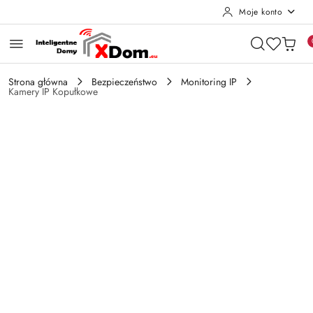
Moje konto
Przejdź do treści głównej
Przejdź do wyszukiwarki
Przejdź do moje konto
Przejdź do menu głównego
Przejdź do opisu produktu
Przejdź do stopki
Strona główna
Bezpieczeństwo
Monitoring IP
Kamery IP Kopułkowe