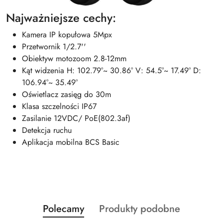
Najważniejsze cechy:
Kamera IP kopułowa 5Mpx
Przetwornik 1/2.7''
Obiektyw motozoom 2.8-12mm
Kąt widzenia H: 102.79°~ 30.86° V: 54.5°~ 17.49° D:
106.94°~ 35.49°
Oświetlacz zasięg do 30m
Klasa szczelności IP67
Zasilanie 12VDC/ PoE(802.3af)
Detekcja ruchu
Aplikacja mobilna BCS Basic
Produkty
Produkty
Polecamy
Produkty podobne
Pomiń karuzelę produktów
o
o