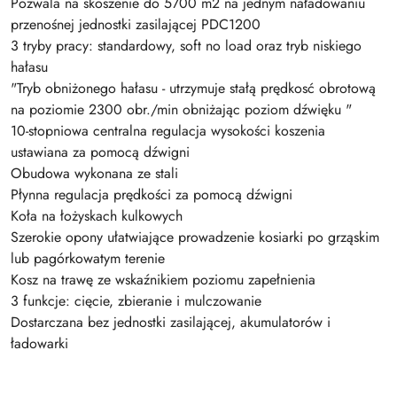
Pozwala na skoszenie do 5700 m2 na jednym naładowaniu
przenośnej jednostki zasilającej PDC1200
3 tryby pracy: standardowy, soft no load oraz tryb niskiego
hałasu
"Tryb obniżonego hałasu - utrzymuje stałą prędkosć obrotową
na poziomie 2300 obr./min obniżając poziom dźwięku "
10-stopniowa centralna regulacja wysokości koszenia
ustawiana za pomocą dźwigni
Obudowa wykonana ze stali
Płynna regulacja prędkości za pomocą dźwigni
Koła na łożyskach kulkowych
Szerokie opony ułatwiające prowadzenie kosiarki po grząskim
lub pagórkowatym terenie
Kosz na trawę ze wskaźnikiem poziomu zapełnienia
3 funkcje: cięcie, zbieranie i mulczowanie
Dostarczana bez jednostki zasilającej, akumulatorów i
ładowarki