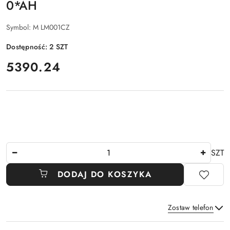
0*AH
Symbol:
M LM001CZ
Dostępność:
2
SZT
cena:
5390.24
Ilość
SZT
DODAJ DO KOSZYKA
Zostaw telefon
Dostępność