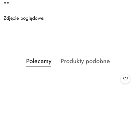
**
Zdjęcie poglądowe.
Produkty
Produkty
Polecamy
Produkty podobne
Pomiń karuzelę produktów
o
o
statusie:
statusie: