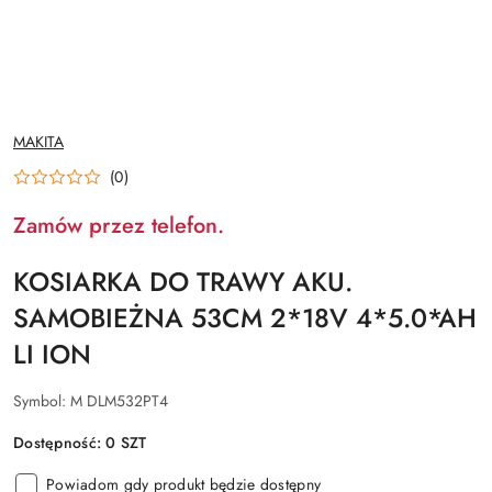
NAZWA
MAKITA
PRODUCENTA:
(0)
Zamów przez telefon.
KOSIARKA DO TRAWY AKU.
SAMOBIEŻNA 53CM 2*18V 4*5.0*AH
LI ION
Symbol:
M DLM532PT4
Dostępność:
0
SZT
Powiadom gdy produkt będzie dostępny