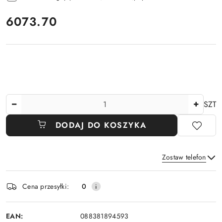
cena:
6073.70
Ilość
SZT
DODAJ DO KOSZYKA
Zostaw telefon
Dostępność
Cena przesyłki:
0
i
Wyślij
dostawa
EAN:
088381894593