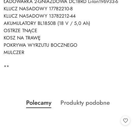
ŁADOWARKA 2-GNIAZDOWA DC18RD Li-Ion196933-6
KLUCZ NASADOWY 17782210-8
KLUCZ NASADOWY 13782212-44
AKUMULATORY BL1850B (18 V / 5,0 Ah)
OSTRZE TNĄCE
KOSZ NA TRAWĘ
POKRYWA WYRZUTU BOCZNEGO
MULCZER
**
Produkty
Produkty
Polecamy
Produkty podobne
Pomiń karuzelę produktów
o
o
statusie:
statusie: