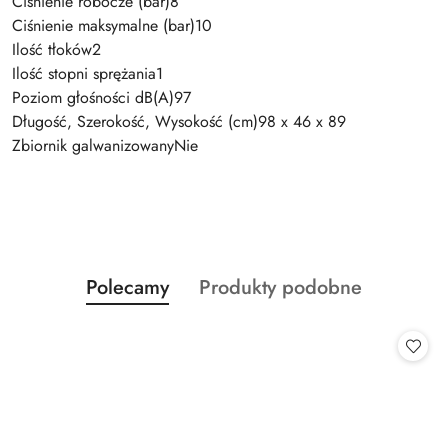
Ciśnienie robocze (bar)8
Ciśnienie maksymalne (bar)10
Ilość tłoków2
Ilość stopni sprężania1
Poziom głośności dB(A)97
Długość, Szerokość, Wysokość (cm)98 x 46 x 89
Zbiornik galwanizowanyNie
Produkty
Produkty
Polecamy
Produkty podobne
Pomiń karuzelę produktów
o
o
statusie:
statusie: