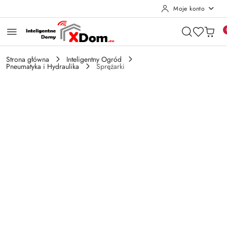
Moje konto
Przejdź do treści głównej
Przejdź do wyszukiwarki
Przejdź do moje konto
Przejdź do menu głównego
Przejdź do opisu produktu
Przejdź do stopki
Strona główna
Inteligentny Ogród
Pneumatyka i Hydraulika
Sprężarki