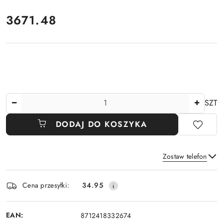
cena:
3671.48
Ilość
SZT
DODAJ DO KOSZYKA
Zostaw telefon
Dostępność
Cena przesyłki:
34.95
i
Wyślij
dostawa
EAN:
8712418332674