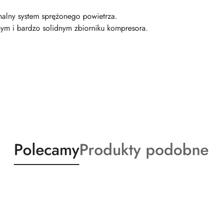
alny system sprężonego powietrza.
ym i bardzo solidnym zbiorniku kompresora.
Produkty
Produkty
Polecamy
Produkty podobne
o
o
statusie:
statusie: