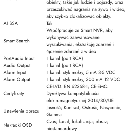
obiekty, takie jak ludzie i pojazdy, oraz
przeszukiwać nagrania na żywo i wideo,
aby szybko zlokalizować obiekty.
AI SSA
Tak
Współpracuje ze Smart NVR, aby
wykonywać zaawansowane
Smart Search
wyszukiwania, ekstrakcję zdarzeń i
łączenie zdarzeń z wideo
PortAudio Input
1 kanał (port RCA)
Audio Output
1 kanał (port RCA)
Alarm Input
1 kanał: styk mokry, 5 mA 3-5 VDC
Alarm Output
1 kanał: styk mokry, 300 mA 12 VDC
CE-LVD: EN 62368-1; CE-EMC:
Certyfikaty
Dyrektywa kompatybilności
elektromagnetycznej 2014/30/UE
Jasność; Kontrast; Ostrość; Nasycenie;
Ustawienia obrazu
Gamma
Czas; kanał; lokalizacja; obraz;
Nakładki OSD
niestandardowy