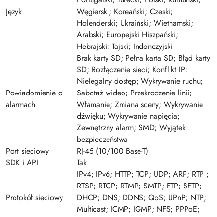
Język
Węgierski; Koreański; Czeski;
Holenderski; Ukraiński; Wietnamski;
Arabski; Europejski Hiszpański;
Hebrajski; Tajski; Indonezyjski
Brak karty SD; Pełna karta SD; Błąd karty
SD; Rozłączenie sieci; Konflikt IP;
Nielegalny dostęp; Wykrywanie ruchu;
Powiadomienie o
Sabotaż wideo; Przekroczenie linii;
alarmach
Włamanie; Zmiana sceny; Wykrywanie
dźwięku; Wykrywanie napięcia;
Zewnętrzny alarm; SMD; Wyjątek
bezpieczeństwa
Port sieciowy
RJ-45 (10/100 Base-T)
SDK i API
Tak
IPv4; IPv6; HTTP; TCP; UDP; ARP; RTP ;
RTSP; RTCP; RTMP; SMTP; FTP; SFTP;
Protokół sieciowy
DHCP; DNS; DDNS; QoS; UPnP; NTP;
Multicast; ICMP; IGMP; NFS; PPPoE;