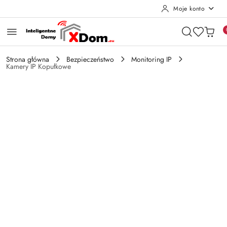
Moje konto
Przejdź do treści głównej
Przejdź do wyszukiwarki
Przejdź do moje konto
Przejdź do menu głównego
Przejdź do opisu produktu
Przejdź do stopki
Strona główna
Bezpieczeństwo
Monitoring IP
Kamery IP Kopułkowe