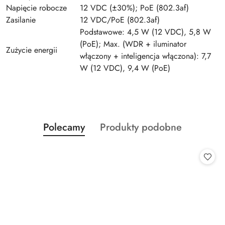
Napięcie robocze
12 VDC (±30%); PoE (802.3af)
Zasilanie
12 VDC/PoE (802.3af)
Podstawowe: 4,5 W (12 VDC), 5,8 W
(PoE); Max. (WDR + iluminator
Zużycie energii
włączony + inteligencja włączona): 7,7
W (12 VDC), 9,4 W (PoE)
Produkty
Produkty
Polecamy
Produkty podobne
Pomiń karuzelę produktów
o
o
statusie:
statusie: