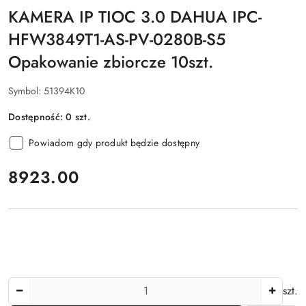
KAMERA IP TIOC 3.0 DAHUA IPC-
HFW3849T1-AS-PV-0280B-S5
Opakowanie zbiorcze 10szt.
Symbol:
51394K10
Dostępność:
0
szt.
Powiadom gdy produkt będzie dostępny
cena:
8923.00
Ilość
szt.