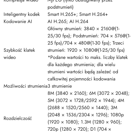
podstrumień)
Inteligentny kodek
Smart H.265+; Smart H.264+
Kodowanie AI
AI H.265; AI H.264
Główny strumień: 3840 × 2160@(1-
25/30 fps); Podstrumień: 704 × 576@(1-
25 fps)/704 × 480@(1-30 fps); Trzeci
Szybkość klatek
strumień: 1920 × 1080@(1-25/30 fps)
wideo
*Podane wartości to maks. liczby klatek
dla każdego strumienia; dla wielu
strumieni wartości będą zależeć od
całkowitej pojemności kodowania
Możliwości strumienia
3 strumienie
8M (3840 × 2160); 6M (3072 × 2048);
5M (3072 × 1728/2592 × 1944); 4M
(2688 × 1520/2560 × 1440); 3M
(2048 × 1536/2304 × 1296); 1080p
Rozdzielczość
(1920 × 1080); 1.3M (1280 × 960);
720p (1280 × 720); D1 (704 ×