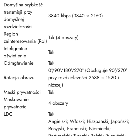
Domyślna szybkość
transmisji przy
3840 kbps (3840 × 2160)
domyślnej
rozdzielczości
Region
Tak (4 obszary)
zainteresowania (RoI)
Inteligentne
Tak
oświetlenie
Odmgławianie
Tak
0°/90°/180°/270° (Obsługuje 90°/270°
Rotacja obrazu
przy rozdzielczości 2688 × 1520 i
niższej)
Maski prywatności
Tak
Maskowanie
4 obszary
prywatności
LDC
Tak
Angielski; Włoski; Hiszpański; Japoński;
Rosyjski; Francuski; Niemiecki;
Portugalski; Turecki; Polski; Rumuński;