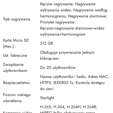
Ręczne nagrywanie; Nagrywanie
wykrywania wideo; Nagrywanie według
harmonogramu; Nagrywanie alarmowe;
Tryb nagrywania
Priorytet nagrywania:
Ręczne>nagrywanie alarmowe>wideo
wykrywania>harmonogram
Karta Micro SD
512 GB
(Max.)
Obsługuje przywracanie jednym
Ust. fabryczne
kliknięciem
Zarządzanie
Do 20 użytkowników
użytkownikami
Nazwa użytkownika i hasło; Adres MAC;
Bezpieczeństwo
HTTPS; IEEE802.1x; Kontrola dostępu
do sieci
Poziom niskiego
Starlight
oświetlenia
H.265; H.264; H.264H; H.264B;
Kompresja wideo
MJPEG (tylko obsługiwany przez