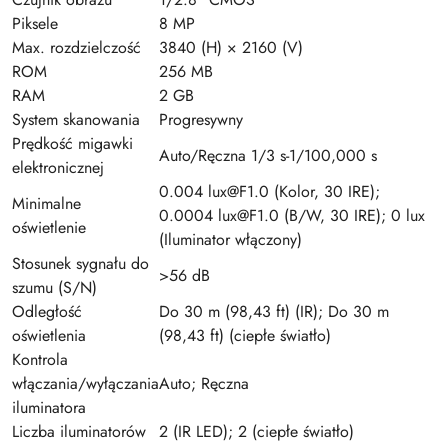
Piksele
8 MP
Max. rozdzielczość
3840 (H) × 2160 (V)
ROM
256 MB
RAM
2 GB
System skanowania
Progresywny
Prędkość migawki
Auto/Ręczna 1/3 s-1/100,000 s
elektronicznej
0.004 lux@F1.0 (Kolor, 30 IRE);
Minimalne
0.0004 lux@F1.0 (B/W, 30 IRE); 0 lux
oświetlenie
(Iluminator włączony)
Stosunek sygnału do
>56 dB
szumu (S/N)
Odległość
Do 30 m (98,43 ft) (IR); Do 30 m
oświetlenia
(98,43 ft) (ciepłe światło)
Kontrola
włączania/wyłączania
Auto; Ręczna
iluminatora
Liczba iluminatorów
2 (IR LED); 2 (ciepłe światło)