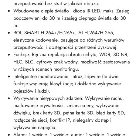
przepustowość bez strat w jakości obrazu.
Wbudowane ciepłe światło i dioda IR LED; maks. Zasięg
podczerwieni do 30 m i zasięg ciepłego światła do 30
m.
ROI, SMART H.264+/H.265+, AI H.264/H.265,
elastyczne kodowanie, pasujące do różnych warunków
przepustowości i dostępności przestrzeni dyskowej.
Funkcje: Ręczna regulacja obrotu uchytu, WDR, 3D NR,
HLC, BLC, cyfrowy znak wodny, możliwość zastosowania
w różnych scenach monitoringu.
Inteligentne monitorowanie: Intruz, tripwire (te dwie
funkcje wspierają klasyfikację i dokładne wykrywanie
pojazdów i ludzi).
Wykrywanie nietypowych zdarzeń: Wykrywanie ruchu,
maskowanie prywatności, zmiana sceny, wykrywanie
dźwięku, brak karty SD, pełna karta SD, błąd karty SD,
rozłączenie sieci, konflikt IP, nielegalny dostęp i
wykrywanie napięcia.
Alarm: 1 wejście, 1 wyjście; audio: 1 wejście, 1 wyjście;