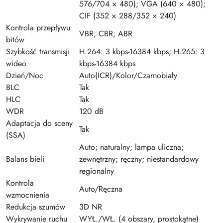
576/704 × 480); VGA (640 × 480);
CIF (352 × 288/352 × 240)
Kontrola przepływu
VBR; CBR; ABR
bitów
Szybkość transmisji
H.264: 3 kbps-16384 kbps; H.265: 3
wideo
kbps-16384 kbps
Dzień/Noc
Auto(ICR)/Kolor/Czarnobiały
BLC
Tak
HLC
Tak
WDR
120 dB
Adaptacja do sceny
Tak
(SSA)
Auto; naturalny; lampa uliczna;
Balans bieli
zewnętrzny; ręczny; niestandardowy
regionalny
Kontrola
Auto/Ręczna
wzmocnienia
Redukcja szumów
3D NR
Wykrywanie ruchu
WYŁ./WŁ. (4 obszary, prostokątne)