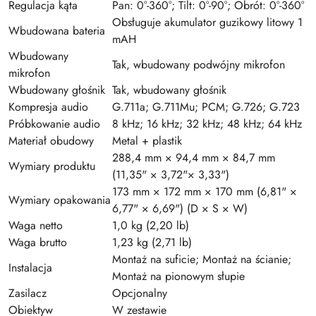
Regulacja kąta
Pan: 0°-360°; Tilt: 0°-90°; Obrót: 0°-360°
Obsługuje akumulator guzikowy litowy 1
Wbudowana bateria
mAH
Wbudowany
Tak, wbudowany podwójny mikrofon
mikrofon
Wbudowany głośnik
Tak, wbudowany głośnik
Kompresja audio
G.711a; G.711Mu; PCM; G.726; G.723
Próbkowanie audio
8 kHz; 16 kHz; 32 kHz; 48 kHz; 64 kHz
Materiał obudowy
Metal + plastik
288,4 mm × 94,4 mm × 84,7 mm
Wymiary produktu
(11,35" × 3,72"× 3,33")
173 mm × 172 mm × 170 mm (6,81" ×
Wymiary opakowania
6,77" × 6,69") (D × S × W)
Waga netto
1,0 kg (2,20 lb)
Waga brutto
1,23 kg (2,71 lb)
Montaż na suficie; Montaż na ścianie;
Instalacja
Montaż na pionowym słupie
Zasilacz
Opcjonalny
Obiektyw
W zestawie