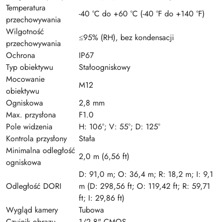
Temperatura
-40 °C do +60 °C (-40 °F do +140 °F)
przechowywania
Wilgotność
≤95% (RH), bez kondensacji
przechowywania
Ochrona
IP67
Typ obiektywu
Stałoogniskowy
Mocowanie
M12
obiektywu
Ogniskowa
2,8 mm
Max. przysłona
F1.0
Pole widzenia
H: 106°; V: 55°; D: 125°
Kontrola przysłony
Stała
Minimalna odległość
2,0 m (6,56 ft)
ogniskowa
D: 91,0 m; O: 36,4 m; R: 18,2 m; I: 9,1
Odległość DORI
m (D: 298,56 ft; O: 119,42 ft; R: 59,71
ft; I: 29,86 ft)
Wygląd kamery
Tubowa
Czujnik obrazu
1/2.8" CMOS