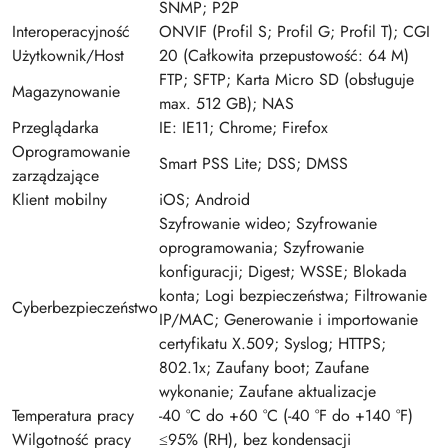
SNMP; P2P
Interoperacyjność
ONVIF (Profil S; Profil G; Profil T); CGI
Użytkownik/Host
20 (Całkowita przepustowość: 64 M)
FTP; SFTP; Karta Micro SD (obsługuje
Magazynowanie
max. 512 GB); NAS
Przeglądarka
IE: IE11; Chrome; Firefox
Oprogramowanie
Smart PSS Lite; DSS; DMSS
zarządzające
Klient mobilny
iOS; Android
Szyfrowanie wideo; Szyfrowanie
oprogramowania; Szyfrowanie
konfiguracji; Digest; WSSE; Blokada
konta; Logi bezpieczeństwa; Filtrowanie
Cyberbezpieczeństwo
IP/MAC; Generowanie i importowanie
certyfikatu X.509; Syslog; HTTPS;
802.1x; Zaufany boot; Zaufane
wykonanie; Zaufane aktualizacje
Temperatura pracy
-40 °C do +60 °C (-40 °F do +140 °F)
Wilgotność pracy
≤95% (RH), bez kondensacji