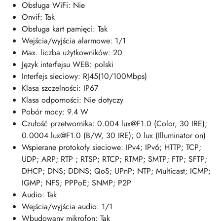
Obsługa WiFi: Nie
Onvif: Tak
Obsługa kart pamięci: Tak
Wejścia/wyjścia alarmowe: 1/1
Max. liczba użytkowników: 20
Język interfejsu WEB: polski
Interfejs sieciowy: RJ45(10/100Mbps)
Klasa szczelności: IP67
Klasa odporności: Nie dotyczy
Pobór mocy: 9.4 W
Czułość przetwornika: 0.004 lux@F1.0 (Color, 30 IRE);
0.0004 lux@F1.0 (B/W, 30 IRE); 0 lux (Illuminator on)
Wspierane protokoły sieciowe: IPv4; IPv6; HTTP; TCP;
UDP; ARP; RTP ; RTSP; RTCP; RTMP; SMTP; FTP; SFTP;
DHCP; DNS; DDNS; QoS; UPnP; NTP; Multicast; ICMP;
IGMP; NFS; PPPoE; SNMP; P2P
Audio: Tak
Wejścia/wyjścia audio: 1/1
Wbudowany mikrofon: Tak