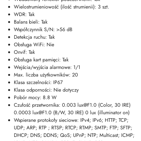
Wielostrumieniowość (ilość strumienii): 3 szt.
WDR: Tak
Balans bieli: Tak
Współczynnik S/N: >56 dB
Detekcja ruchu: Tak
Obsługa WiFi: Nie
Onvif: Tak
Obsługa kart pamięci: Tak
Wejścia/wyjścia alarmowe: 1/1
Max. liczba użytkowników: 20
Klasa szczelności: IP67
Klasa odporności: Nie dotyczy
Pobór mocy: 8.8 W
Czułość przetwornika: 0.003 lux@F1.0 (Color, 30 IRE)
0.0003 lux@F1.0 (B/W, 30 IRE) 0 lux (illuminator on)
Wspierane protokoły sieciowe: IPv4; IPv6; HTTP; TCP;
UDP; ARP; RTP ; RTSP; RTCP; RTMP; SMTP; FTP; SFTP;
DHCP; DNS; DDNS; QoS; UPnP; NTP; Multicast; ICMP;