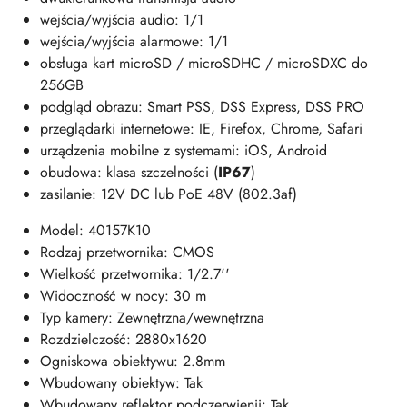
wejścia/wyjścia audio: 1/1
wejścia/wyjścia alarmowe: 1/1
obsługa kart microSD / microSDHC / microSDXC do
256GB
podgląd obrazu: Smart PSS, DSS Express, DSS PRO
przeglądarki internetowe: IE, Firefox, Chrome, Safari
urządzenia mobilne z systemami: iOS, Android
obudowa: klasa szczelności (
IP67
)
zasilanie: 12V DC lub PoE 48V (802.3af)
Model: 40157K10
Rodzaj przetwornika: CMOS
Wielkość przetwornika: 1/2.7''
Widoczność w nocy: 30 m
Typ kamery: Zewnętrzna/wewnętrzna
Rozdzielczość: 2880x1620
Ogniskowa obiektywu: 2.8mm
Wbudowany obiektyw: Tak
Wbudowany reflektor podczerwienii: Tak