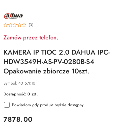
NAZWA
PRODUCENTA:
DAHUA
(0)
Zamów przez telefon.
KAMERA IP TIOC 2.0 DAHUA IPC-
HDW3549H-AS-PV-0280B-S4
Opakowanie zbiorcze 10szt.
Symbol:
40157K10
Dostępność:
0
szt.
Powiadom gdy produkt będzie dostępny
cena:
7878.00