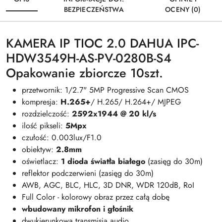
BEZPIECZEŃSTWA
OCENY (0)
KAMERA IP TIOC 2.0 DAHUA IPC-
HDW3549H-AS-PV-0280B-S4
Opakowanie zbiorcze 10szt.
przetwornik: 1/2.7" 5MP Progressive Scan CMOS
kompresja:
H.265+
/ H.265/ H.264+/ MJPEG
rozdzielczość:
2592x1944 @ 20 kl/s
ilość pikseli:
5Mpx
czułość: 0.003lux/F1.0
obiektyw:
2.8mm
oświetlacz:
1 dioda światła białego
(zasięg do 30m)
reflektor podczerwieni (zasięg do 30m)
AWB, AGC, BLC, HLC, 3D DNR, WDR 120dB, RoI
Full Color - kolorowy obraz przez całą dobę
wbudowany mikrofon i głośnik
dwukierunkowa transmisja audio