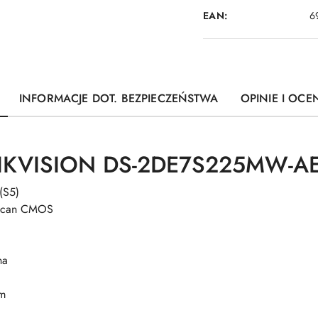
EAN:
6
INFORMACJE DOT. BEZPIECZEŃSTWA
OPINIE I OCEN
IKVISION DS-2DE7S225MW-AEB
(S5)
e Scan CMOS
na
mm