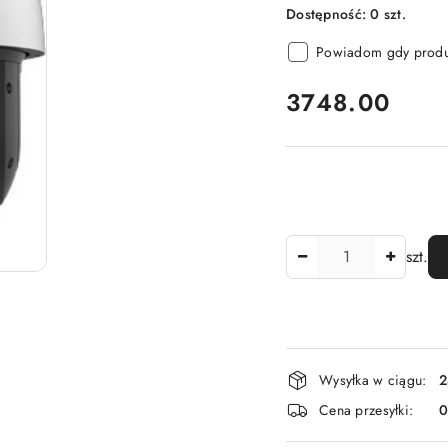
Dostępność:
0
szt.
Powiadom gdy produk
cena:
3748.00
Ilość
szt.
Dostępność
Wysyłka w ciągu:
2
i
Cena przesyłki:
dostawa