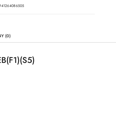
941264086505
Y (0)
(F1)(S5)