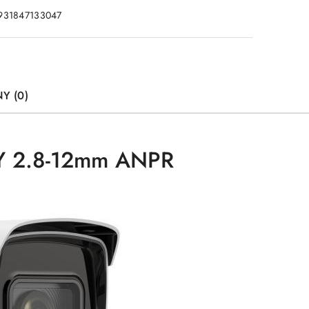
931847133047
Y (0)
Y 2.8-12mm ANPR