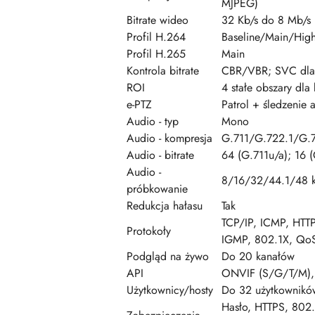
MJPEG)
Bitrate wideo
32 Kb/s do 8 Mb/s
Profil H.264
Baseline/Main/Hig
Profil H.265
Main
Kontrola bitrate
CBR/VBR; SVC dla
ROI
4 stałe obszary dla
e-PTZ
Patrol + śledzenie 
Audio - typ
Mono
Audio - kompresja
G.711/G.722.1/G
Audio - bitrate
64 (G.711u/a); 16
Audio -
8/16/32/44.1/48 
próbkowanie
Redukcja hałasu
Tak
TCP/IP, ICMP, HTT
Protokoły
IGMP, 802.1X, QoS
Podgląd na żywo
Do 20 kanałów
API
ONVIF (S/G/T/M), 
Użytkownicy/hosty
Do 32 użytkowników
Hasło, HTTPS, 802.