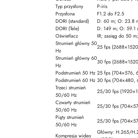
Typ przysłony
P‑iris
Przysłona
F1.2 do F2.5
DORI (standard)
D: 60 m; O: 23.8 m
DORI (Tele)
D: 149 m; O: 59.1 
Oświetlacz
IR; zasięg do 50 m
Strumień główny 50
25 fps (2688×152
Hz
Strumień główny 60
30 fps (2688×152
Hz
Podstrumień 50 Hz
25 fps (704×576,
Podstrumień 60 Hz
30 fps (704×480,
Trzeci strumień
25/30 fps (1920×
50/60 Hz
Czwarty strumień
25/30 fps (704×5
50/60 Hz
Piąty strumień
25/30 fps (704×5
50/60 Hz
Główny: H.265/H.2
Kompresja wideo