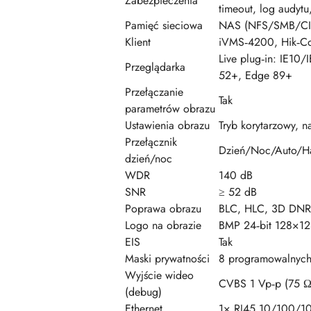
Zabezpieczenia
timeout, log audyt
Pamięć sieciowa
NAS (NFS/SMB/CIFS)
Klient
iVMS‑4200, Hik‑Con
Live plug‑in: IE10/
Przeglądarka
52+, Edge 89+
Przełączanie
Tak
parametrów obrazu
Ustawienia obrazu
Tryb korytarzowy, na
Przełącznik
Dzień/Noc/Auto/
dzień/noc
WDR
140 dB
SNR
≥ 52 dB
Poprawa obrazu
BLC, HLC, 3D DNR, 
Logo na obrazie
BMP 24‑bit 128×1
EIS
Tak
Maski prywatności
8 programowalnych
Wyjście wideo
CVBS 1 Vp‑p (75 Ω
(debug)
Ethernet
1× RJ45 10/100/1