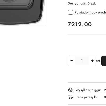
Dostępność:
0
szt.
Powiadom gdy produk
cena:
7212.00
Ilość
szt.
Dostępność
Wysyłka w ciągu:
2
i
Cena przesyłki:
dostawa