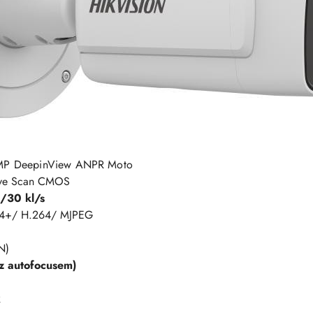
 MP DeepinView ANPR Moto
sive Scan CMOS
/30 kl/s
64+/ H.264/ MJPEG
N)
z autofocusem)
R