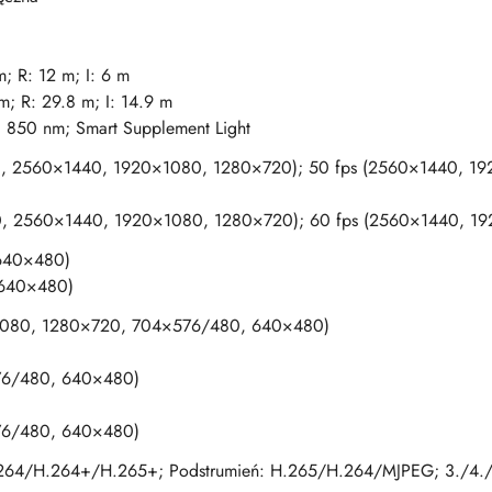
; R: 12 m; I: 6 m
m; R: 29.8 m; I: 14.9 m
; 850 nm; Smart Supplement Light
0, 2560×1440, 1920×1080, 1280×720); 50 fps (2560×1440, 1
0, 2560×1440, 1920×1080, 1280×720); 60 fps (2560×1440, 1
 640×480)
 640×480)
1080, 1280×720, 704×576/480, 640×480)
76/480, 640×480)
76/480, 640×480)
64/H.264+/H.265+; Podstrumień: H.265/H.264/MJPEG; 3./4./5.