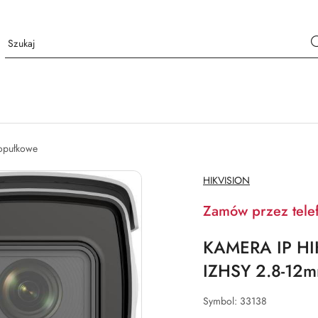
opułkowe
NAZWA
HIKVISION
PRODUCENTA:
Zamów przez tele
KAMERA IP HI
IZHSY 2.8-12
Symbol:
33138