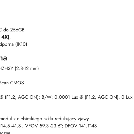
XC do 256GB
 4X)
,
odporna (IK10)
na
IZHSY (2.8-12 mm)
e Scan CMOS
 @ (F1.2, AGC ON); B/W: 0.0001 Lux @ (F1.2, AGC ON), 0 Lux 
s
; moduł z niebieskiego szkła redukujący zjawy
4.5°-41.8°; VFOV 59.3°-23.6°; DFOV 141.1°-48°
ęczna