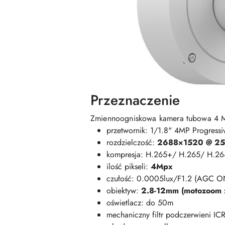
Przeznaczenie
Zmiennoogniskowa kamera tubowa 4
przetwornik: 1/1.8" 4MP Progres
rozdzielczość:
2688×1520 @ 25
kompresja: H.265+/ H.265/ H.2
ilość pikseli:
4Mpx
czułość: 0.0005lux/F1.2 (AGC O
obiektyw:
2.8-12mm (motozoom 
oświetlacz: do 50m
mechaniczny filtr podczerwieni IC