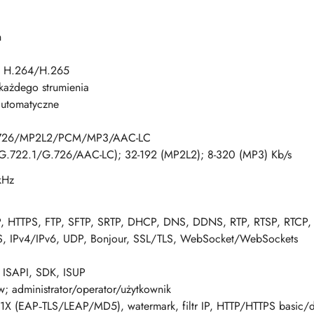
h
 H.264/H.265
 każdego strumienia
automatyczne
.726/MP2L2/PCM/MP3/AAC-LC
 (G.722.1/G.726/AAC-LC); 32-192 (MP2L2); 8-320 (MP3) Kb/s
kHz
P, HTTPS, FTP, SFTP, SRTP, DHCP, DNS, DDNS, RTP, RTSP, RTCP
, IPv4/IPv6, UDP, Bonjour, SSL/TLS, WebSocket/WebSockets
ISAPI, SDK, ISUP
; administrator/operator/użytkownik
1X (EAP‑TLS/LEAP/MD5), watermark, filtr IP, HTTP/HTTPS basic/