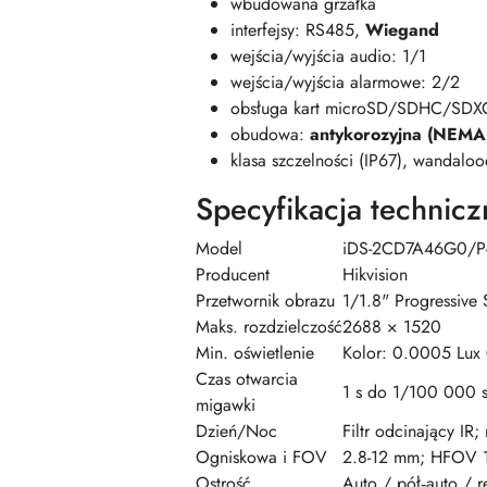
wbudowana grzałka
interfejsy: RS485,
Wiegand
wejścia/wyjścia audio: 1/1
wejścia/wyjścia alarmowe: 2/2
obsługa kart microSD/SDHC/SD
obudowa:
antykorozyjna (NEMA
klasa szczelności (IP67), wandalo
Specyfikacja technicz
Model
iDS-2CD7A46G0/P-
Producent
Hikvision
Przetwornik obrazu
1/1.8" Progressiv
Maks. rozdzielczość
2688 × 1520
Min. oświetlenie
Kolor: 0.0005 Lux
Czas otwarcia
1 s do 1/100 000 
migawki
Dzień/Noc
Filtr odcinający IR
Ogniskowa i FOV
2.8-12 mm; HFOV 11
Ostrość
Auto / pół‑auto / r