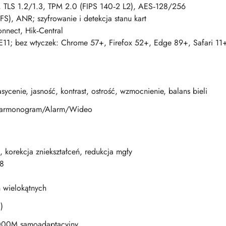
u, TLS 1.2/1.3, TPM 2.0 (FIPS 140‑2 L2), AES‑128/256
, ANR; szyfrowanie i detekcja stanu kart
nect, Hik‑Central
IE11; bez wtyczek: Chrome 57+, Firefox 52+, Edge 89+, Safari 11+
sycenie, jasność, kontrast, ostrość, wzmocnienie, balans bieli
Harmonogram/Alarm/Wideo
korekcja zniekształceń, redukcja mgły
28
 wielokątnych
)
000M samoadaptacyjny