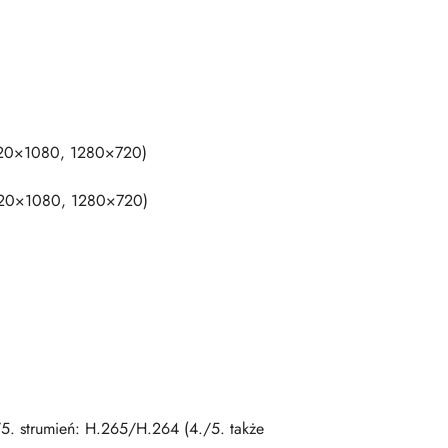
920×1080, 1280×720)
920×1080, 1280×720)
 strumień: H.265/H.264 (4./5. także