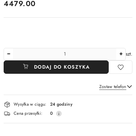
cena:
4479.00
Ilość
szt.
DODAJ DO KOSZYKA
Zostaw telefon
Dostępność
Wysyłka w ciągu:
24 godziny
i
Wyślij
Cena przesyłki:
0
dostawa