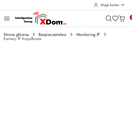
Moje konto
Przejdź do treści głównej
Przejdź do wyszukiwarki
Przejdź do moje konto
Przejdź do menu głównego
Przejdź do opisu produktu
Przejdź do stopki
Strona główna
Bezpieczeństwo
Monitoring IP
Kamery IP Kopułkowe