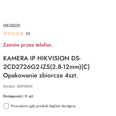
NAZWA
HIKVISION
PRODUCENTA:
(0)
Zamów przez telefon.
KAMERA IP HIKVISION DS-
2CD2726G2-IZS(2.8-12mm)(C)
Opakowanie zbiorcze 4szt.
Symbol:
30018K04
Dostępność:
0
szt.
Powiadom gdy produkt będzie dostępny