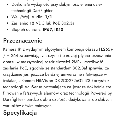
Doskonała wydajność przy słabym oświetleniu dzięki
technologii DarkFighter
Wej./Wyj. Audio:
1/1
Zasilanie:
12
VDC lub
PoE
802.3a
Stopień ochrony:
IP67, IK10
Przeznaczenie
Kamera IP z wydajnym algorytmem kompresji obrazu H.265+
/ H.264 zapewniającym czyste i bardziej płynne przesyłanie
obrazu w maksymalnej rozdzielczości 2MPx. Możliwość
zasilania PoE, zgodnie ze standardem 802.3af sprawia, że
urządzenie jest jeszcze bardziej uniwersalne i łatwiejsze w
instalacji. Kamera HikVision DS-2CD2726G2-IZS korzysta z
technologii AcuSense pozwalającą na jeszcze dokładniejsze
filtrowanie fałszywych alarmów oraz technologii Powered by
Darkfighter - bardzo dobra czułość, dedykowana do słabych
warunków oświetleniowych.
Specyfikacja