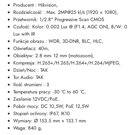
Producent : Hikvision,
Rozdzielczość : Max. 2MP@25 kl/s (1920 × 1080),
Przetwornik: 1/2.8" Progressive Scan CMOS
Czułość: Kolor: 0.002 Lux @ (F1.4, AGC ON), B/W: 0
Lux with IR
Funkcje obrazu : WDR, 3D-DNR, BLC, HLC,
Oświetlacz: 40m,
Obiektyw: 2.8 mm- 12 mm (motozoom),
Kompresja: H.265+/H.265/H.264+/H.264/MJPEG,
Dzień/Noc : TAK
Tor Audio: TAK
Ilość strumieni : 3
Temperatura pracy: -30 °C to 60 °C,
Zasilanie 12VDC/PoE.
Pobór mocy: DC 10,5W, PoE 12,5W
Stopień ochrony: IP67, IK10
Wymiary: Ø 153.5 mm × 133.1 mm
Waga: 840 g,