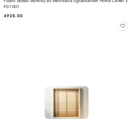
Fibaro zestaw startowy do sterowania ogrzewaniem Home Center 3
FGT-001
4928.00
Cena: