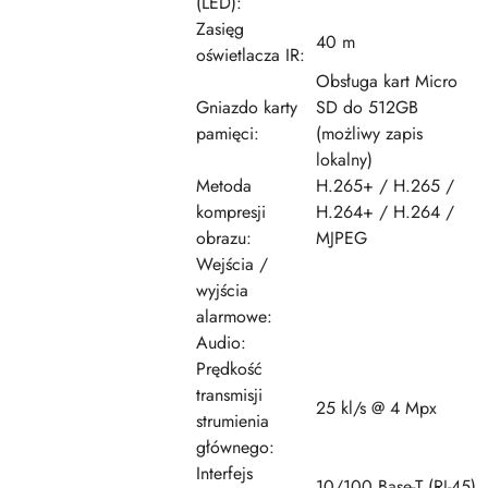
(LED):
Zasięg
40 m
oświetlacza IR:
Obsługa kart Micro
Gniazdo karty
SD do 512GB
pamięci:
(możliwy zapis
lokalny)
Metoda
H.265+ / H.265 /
kompresji
H.264+ / H.264 /
obrazu:
MJPEG
Wejścia /
wyjścia
alarmowe:
Audio:
Prędkość
transmisji
25 kl/s @ 4 Mpx
strumienia
głównego:
Interfejs
10/100 Base-T (RJ-45)