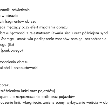
ynamiki oświetlenia
u w obrazie
ych fragmentów obrazu
jąca męczący oczy efekt migotania obrazu
braku łączności z rejestratorem (awaria sieci) oraz późniejsza sync
 Storage - umożliwia podłączenie zasobów pamięci bezpośrednio 
ego (tła)
a (punktowego)
mocnienia obrazu
akości i przepustowości
 obrazu
ozróżnieniem ludzi oraz pojazdów)
 oparciu o rozpoznawanie osób oraz pojazdów
roczenie linii, wtargnięcie, zmiana sceny, wykrywanie wejścia w ob