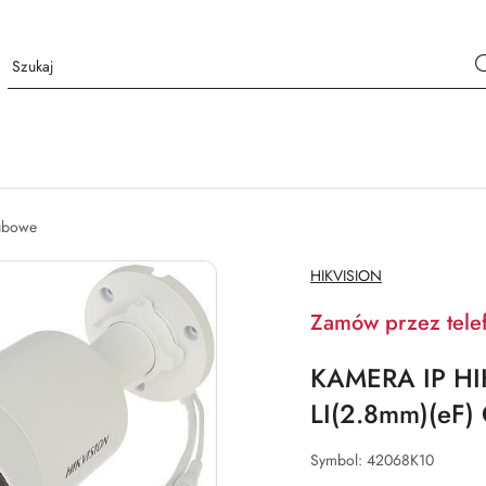
ubowe
NAZWA
HIKVISION
PRODUCENTA:
Zamów przez tele
KAMERA IP H
LI(2.8mm)(eF) 
Symbol:
42068K10