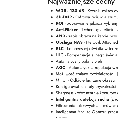
Najważniejsze cechy
WDR - 130 dB
- Szeroki zakres d
3D-DNR
- Cyfrowa redukcja szum
ROI
- poprawianie jakości wybran
Anti-Flicker
- Technologia eliminu
ANR
- zapis obrazu na karcie przy 
Obsługa NAS
- Network Attached
BLC
- kompensacja światła wsteczn
HLC - Kompensacja silnego światł
Automatyczny balans bieli
AGC
- Automatyczna regulacja wz
Możliwość zmiany rozdzielczości, j
Mirror - Odbicie lustrzane obrazu
Konfigurowalne strefy prywatności
Sharpness - Wyostrzanie konturów
Inteligentna detekcja ruchu
(z r
Filtrowanie fałszywych alarmów w
Inteligentna Analiza Obrazu: przek