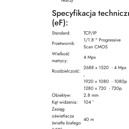
twarzy
Specyfikacja techni
(eF):
Standard:
TCP/IP
1/1.8 " Progressive
Przetwornik:
Scan CMOS
Wielkość
4 Mpx
matrycy:
2688 x 1520 - 4 Mpx
Rozdzielczość:
,
1920 x 1080 - 1080p
1280 x 720 - 720p
Obiektyw:
2.8 mm
Kąt widzenia:
104 °
Zasięg
oświetlacza
40 m
światła białego