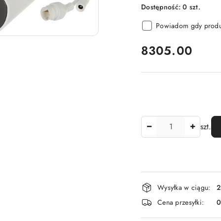
Dostępność:
0
szt.
Powiadom gdy produk
cena:
8305.00
Ilość
szt.
Dostępność
Wysyłka w ciągu:
2
i
Cena przesyłki:
dostawa