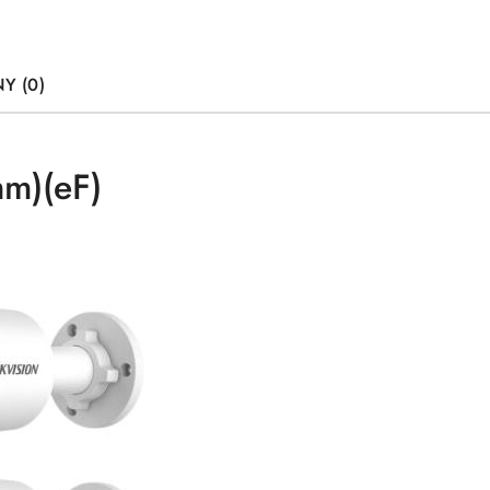
Y (0)
m)(eF)