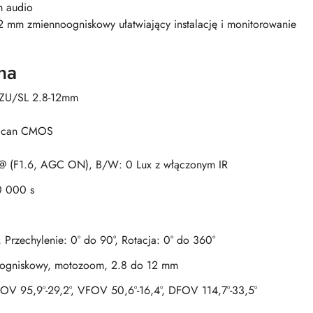
 audio
 mm zmiennoogniskowy ułatwiający instalację i monitorowanie
na
ZU/SL 2.8-12mm
 Scan CMOS
 @ (F1.6, AGC ON), B/W: 0 Lux z włączonym IR
0 000 s
 Przechylenie: 0° do 90°, Rotacja: 0° do 360°
ogniskowy, motozoom, 2.8 do 12 mm
OV 95,9°-29,2°, VFOV 50,6°-16,4°, DFOV 114,7°-33,5°