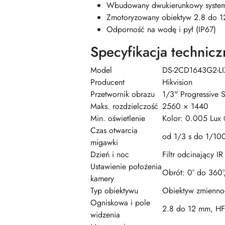
Wbudowany dwukierunkowy system
Zmotoryzowany obiektyw 2.8 do 12
Odporność na wodę i pył (IP67)
Specyfikacja technicz
Model
DS-2CD1643G2-LI
Producent
Hikvision
Przetwornik obrazu
1/3" Progressive
Maks. rozdzielczość
2560 × 1440
Min. oświetlenie
Kolor: 0.005 Lux
Czas otwarcia
od 1/3 s do 1/10
migawki
Dzień i noc
Filtr odcinający IR
Ustawienie położenia
Obrót: 0° do 360°,
kamery
Typ obiektywu
Obiektyw zmienno
Ogniskowa i pole
2.8 do 12 mm, HF
widzenia