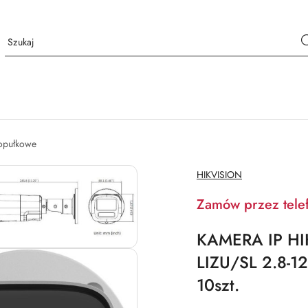
opułkowe
NAZWA
HIKVISION
PRODUCENTA:
Zamów przez tele
KAMERA IP HI
LIZU/SL 2.8-1
10szt.