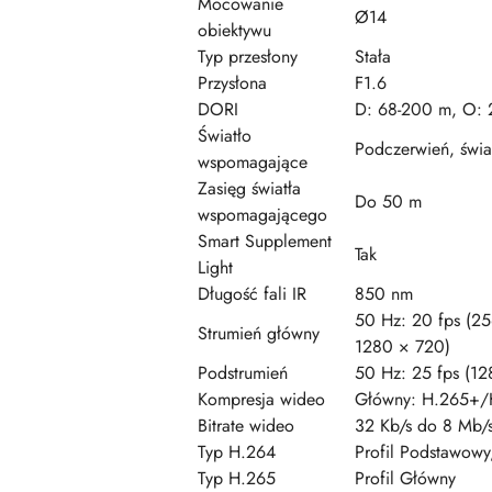
Mocowanie
Ø14
obiektywu
Typ przesłony
Stała
Przysłona
F1.6
DORI
D: 68-200 m, O: 2
Światło
Podczerwień, świat
wspomagające
Zasięg światła
Do 50 m
wspomagającego
Smart Supplement
Tak
Light
Długość fali IR
850 nm
50 Hz: 20 fps (2
Strumień główny
1280 × 720)
Podstrumień
50 Hz: 25 fps (1
Kompresja wideo
Główny: H.265+/
Bitrate wideo
32 Kb/s do 8 Mb/
Typ H.264
Profil Podstawowy,
Typ H.265
Profil Główny