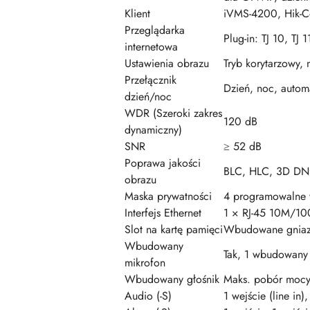
Klient
iVMS-4200, Hik-C
Przeglądarka
Plug-in: TJ 10, TJ
internetowa
Ustawienia obrazu
Tryb korytarzowy, 
Przełącznik
Dzień, noc, auto
dzień/noc
WDR (Szeroki zakres
120 dB
dynamiczny)
SNR
≥ 52 dB
Poprawa jakości
BLC, HLC, 3D DN
obrazu
Maska prywatności
4 programowalne w
Interfejs Ethernet
1 × RJ-45 10M/100
Slot na kartę pamięci
Wbudowane gniaz
Wbudowany
Tak, 1 wbudowany
mikrofon
Wbudowany głośnik
Maks. pobór mocy
Audio (-S)
1 wejście (line in)