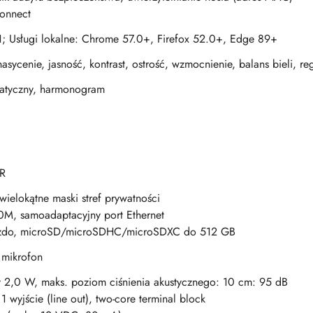
onnect
 11; Usługi lokalne: Chrome 57.0+, Firefox 52.0+, Edge 89+
nasycenie, jasność, kontrast, ostrość, wzmocnienie, balans bieli, re
matyczny, harmonogram
R
ielokątne maski stref prywatności
M, samoadaptacyjny port Ethernet
do, microSD/microSDHC/microSDXC do 512 GB
 mikrofon
 2,0 W, maks. poziom ciśnienia akustycznego: 10 cm: 95 dB
, 1 wyjście (line out), two-core terminal block