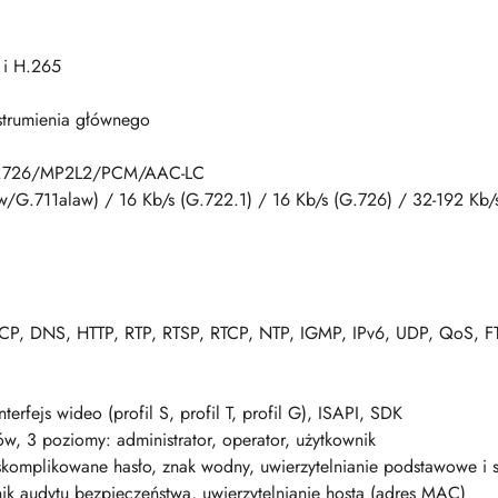
 i H.265
 strumienia głównego
G.726/MP2L2/PCM/AAC-LC
w/G.711alaw) / 16 Kb/s (G.722.1) / 16 Kb/s (G.726) / 32-192 Kb
CP, DNS, HTTP, RTP, RTSP, RTCP, NTP, IGMP, IPv6, UDP, QoS, F
terfejs wideo (profil S, profil T, profil G), ISAPI, SDK
w, 3 poziomy: administrator, operator, użytkownik
komplikowane hasło, znak wodny, uwierzytelnianie podstawowe i 
ik audytu bezpieczeństwa, uwierzytelnianie hosta (adres MAC)