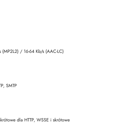
/s (MP2L2) / 16-64 Kb/s (AAC-LC)
TP, SMTP
skrótowe dla HTTP, WSSE i skrótowe