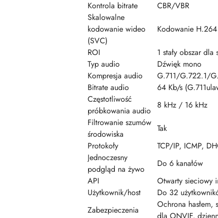
Kontrola bitrate
CBR/VBR
Skalowalne
kodowanie wideo
Kodowanie H.264
(SVC)
ROI
1 stały obszar dla
Typ audio
Dźwięk mono
Kompresja audio
G.711/G.722.1/
Bitrate audio
64 Kb/s (G.711ula
Częstotliwość
8 kHz / 16 kHz
próbkowania audio
Filtrowanie szumów
Tak
środowiska
Protokoły
TCP/IP, ICMP, DH
Jednoczesny
Do 6 kanałów
podgląd na żywo
API
Otwarty sieciowy in
Użytkownik/host
Do 32 użytkownikó
Ochrona hasłem, s
Zabezpieczenia
dla ONVIF, dzienn