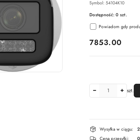
Symbol:
54104K10
Dostępność:
0
szt.
Powiadom gdy produk
cena:
7853.00
Ilość
szt.
Dostępność
Wysyłka w ciągu:
2
i
Cena przesyłki: