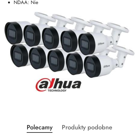
NDAA: Nie
Produkty
Produkty
Polecamy
Produkty podobne
Pomiń karuzelę produktów
o
o