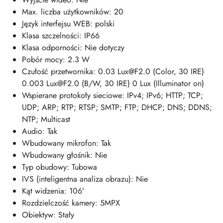
Max. liczba użytkowników: 20
Język interfejsu WEB: polski
Klasa szczelności: IP66
Klasa odporności: Nie dotyczy
Pobór mocy: 2.3 W
Czułość przetwornika: 0.03 Lux@F2.0 (Color, 30 IRE)
0.003 Lux@F2.0 (B/W, 30 IRE) 0 Lux (Illuminator on)
Wspierane protokoły sieciowe: IPv4; IPv6; HTTP; TCP;
UDP; ARP; RTP; RTSP; SMTP; FTP; DHCP; DNS; DDNS;
NTP; Multicast
Audio: Tak
Wbudowany mikrofon: Tak
Wbudowany głośnik: Nie
Typ obudowy: Tubowa
IVS (inteligentna analiza obrazu): Nie
Kąt widzenia: 106°
Rozdzielczość kamery: 5MPX
Obiektyw: Stały