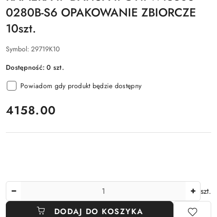
0280B-S6 OPAKOWANIE ZBIORCZE
10szt.
Symbol:
29719K10
Dostępność:
0
szt.
Powiadom gdy produkt będzie dostępny
cena:
4158.00
Ilość
szt.
DODAJ DO KOSZYKA