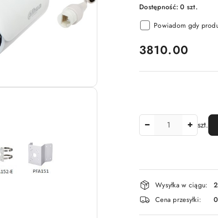
Dostępność:
0
szt.
Powiadom gdy produk
cena:
3810.00
Ilość
szt.
Dostępność
Wysyłka w ciągu:
2
i
Cena przesyłki:
dostawa