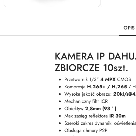
OPIS
KAMERA IP DAHU
ZBIORCZE 10szt.
Przetwornik 1/3"
4 MPX
CMOS
Kompresja
H.265+ / H.265
/ H
Wysoka jakość obrazu:
20kl/s@
Mechaniczny filtr ICR
Obiektyw
2,8mm (93 ° )
Max zasięg reflektora
IR 30m
Szeroki zakres dynamiki oświetlen
Obsługa chmury P2P