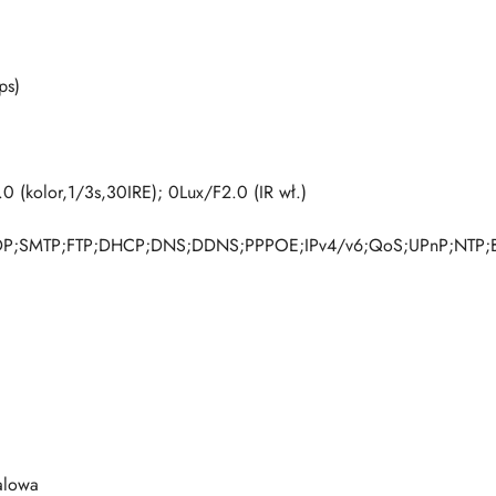
ps)
0 (kolor,1/3s,30IRE); 0Lux/F2.0 (IR wł.)
DP;SMTP;FTP;DHCP;DNS;DDNS;PPPOE;IPv4/v6;QoS;UPnP;NTP;Bon
alowa