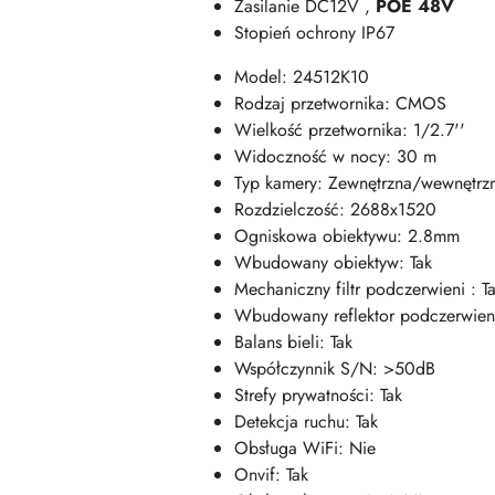
Zasilanie DC12V ,
POE 48V
Stopień ochrony IP67
Model: 24512K10
Rodzaj przetwornika: CMOS
Wielkość przetwornika: 1/2.7''
Widoczność w nocy: 30 m
Typ kamery: Zewnętrzna/wewnętrz
Rozdzielczość: 2688x1520
Ogniskowa obiektywu: 2.8mm
Wbudowany obiektyw: Tak
Mechaniczny filtr podczerwieni : T
Wbudowany reflektor podczerwieni
Balans bieli: Tak
Współczynnik S/N: >50dB
Strefy prywatności: Tak
Detekcja ruchu: Tak
Obsługa WiFi: Nie
Onvif: Tak