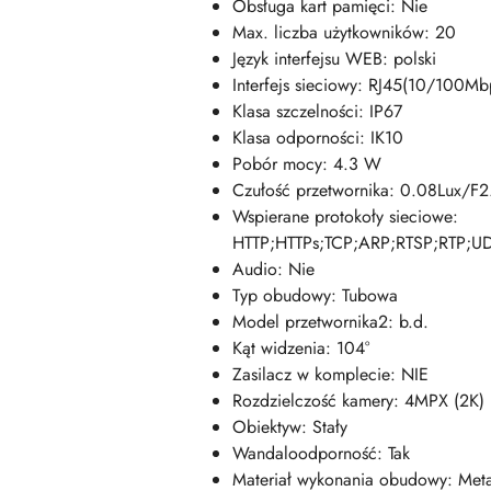
Obsługa kart pamięci: Nie
Max. liczba użytkowników: 20
Język interfejsu WEB: polski
Interfejs sieciowy: RJ45(10/100Mb
Klasa szczelności: IP67
Klasa odporności: IK10
Pobór mocy: 4.3 W
Czułość przetwornika: 0.08Lux/F2.
Wspierane protokoły sieciowe:
HTTP;HTTPs;TCP;ARP;RTSP;RTP;U
Audio: Nie
Typ obudowy: Tubowa
Model przetwornika2: b.d.
Kąt widzenia: 104°
Zasilacz w komplecie: NIE
Rozdzielczość kamery: 4MPX (2K)
Obiektyw: Stały
Wandaloodporność: Tak
Materiał wykonania obudowy: Met