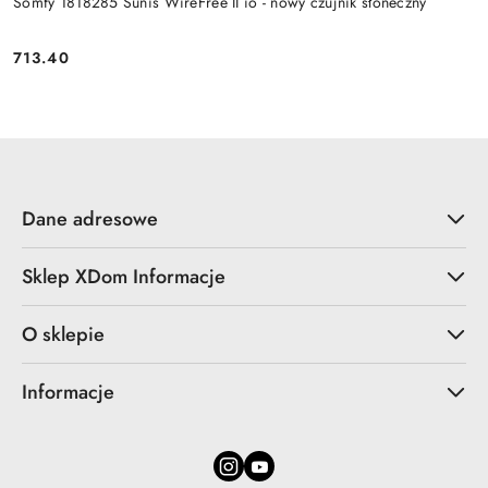
Somfy 1818285 Sunis WireFree II io - nowy czujnik słoneczny
713.40
Cena:
Dane adresowe
Sklep XDom Informacje
O sklepie
Informacje