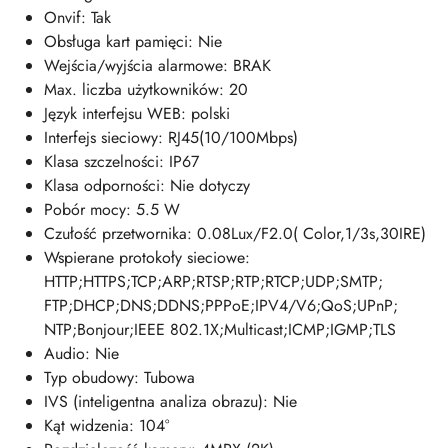
Onvif: Tak
Obsługa kart pamięci: Nie
Wejścia/wyjścia alarmowe: BRAK
Max. liczba użytkowników: 20
Język interfejsu WEB: polski
Interfejs sieciowy: RJ45(10/100Mbps)
Klasa szczelności: IP67
Klasa odporności: Nie dotyczy
Pobór mocy: 5.5 W
Czułość przetwornika: 0.08Lux/F2.0( Color,1/3s,30IRE)
Wspierane protokoły sieciowe:
HTTP;HTTPS;TCP;ARP;RTSP;RTP;RTCP;UDP;SMTP;
FTP;DHCP;DNS;DDNS;PPPoE;IPV4/V6;QoS;UPnP;
NTP;Bonjour;IEEE 802.1X;Multicast;ICMP;IGMP;TLS
Audio: Nie
Typ obudowy: Tubowa
IVS (inteligentna analiza obrazu): Nie
Kąt widzenia: 104°