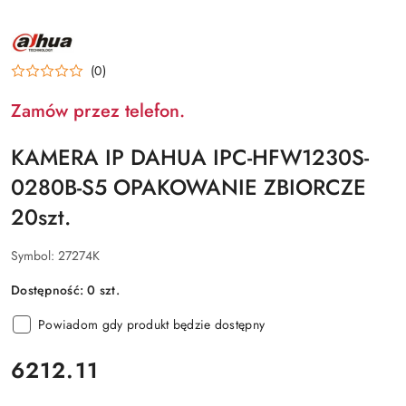
NAZWA
PRODUCENTA:
DAHUA
(0)
Zamów przez telefon.
KAMERA IP DAHUA IPC-HFW1230S-
0280B-S5 OPAKOWANIE ZBIORCZE
20szt.
Symbol:
27274K
Dostępność:
0
szt.
Powiadom gdy produkt będzie dostępny
cena:
6212.11