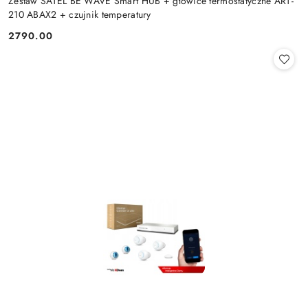
Zestaw SATEL BE WAVE Smart HUB + głowice termostatyczne ART-
210 ABAX2 + czujnik temperatury
2790.00
Cena: