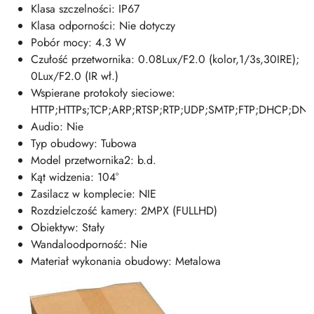
Klasa szczelności: IP67
Klasa odporności: Nie dotyczy
Pobór mocy: 4.3 W
Czułość przetwornika: 0.08Lux/F2.0 (kolor,1/3s,30IRE);
0Lux/F2.0 (IR wł.)
Wspierane protokoły sieciowe:
HTTP;HTTPs;TCP;ARP;RTSP;RTP;UDP;SMTP;FTP;DHCP;DNS;
Audio: Nie
Typ obudowy: Tubowa
Model przetwornika2: b.d.
Kąt widzenia: 104°
Zasilacz w komplecie: NIE
Rozdzielczość kamery: 2MPX (FULLHD)
Obiektyw: Stały
Wandaloodporność: Nie
Materiał wykonania obudowy: Metalowa