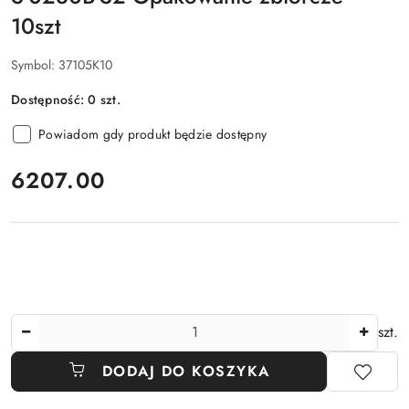
10szt
Symbol:
37105K10
Dostępność:
0
szt.
Powiadom gdy produkt będzie dostępny
cena:
6207.00
Ilość
szt.
DODAJ DO KOSZYKA