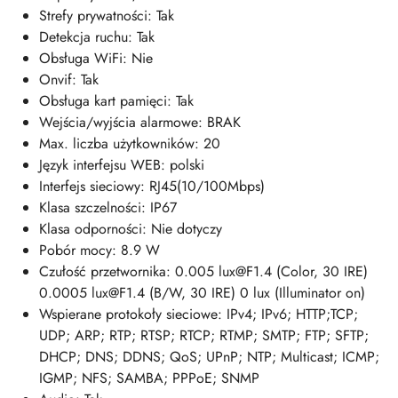
Strefy prywatności: Tak
Detekcja ruchu: Tak
Obsługa WiFi: Nie
Onvif: Tak
Obsługa kart pamięci: Tak
Wejścia/wyjścia alarmowe: BRAK
Max. liczba użytkowników: 20
Język interfejsu WEB: polski
Interfejs sieciowy: RJ45(10/100Mbps)
Klasa szczelności: IP67
Klasa odporności: Nie dotyczy
Pobór mocy: 8.9 W
Czułość przetwornika: 0.005 lux@F1.4 (Color, 30 IRE)
0.0005 lux@F1.4 (B/W, 30 IRE) 0 lux (Illuminator on)
Wspierane protokoły sieciowe: IPv4; IPv6; HTTP;TCP;
UDP; ARP; RTP; RTSP; RTCP; RTMP; SMTP; FTP; SFTP;
DHCP; DNS; DDNS; QoS; UPnP; NTP; Multicast; ICMP;
IGMP; NFS; SAMBA; PPPoE; SNMP