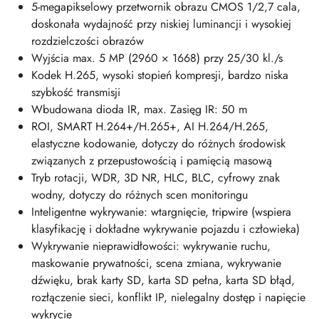
5-megapikselowy przetwornik obrazu CMOS 1/2,7 cala,
doskonała wydajność przy niskiej luminancji i wysokiej
rozdzielczości obrazów
Wyjścia max. 5 MP (2960 × 1668) przy 25/30 kl./s
Kodek H.265, wysoki stopień kompresji, bardzo niska
szybkość transmisji
Wbudowana dioda IR, max. Zasięg IR: 50 m
ROI, SMART H.264+/H.265+, AI H.264/H.265,
elastyczne kodowanie, dotyczy do różnych środowisk
związanych z przepustowością i pamięcią masową
Tryb rotacji, WDR, 3D NR, HLC, BLC, cyfrowy znak
wodny, dotyczy do różnych scen monitoringu
Inteligentne wykrywanie: wtargnięcie, tripwire (wspiera
klasyfikację i dokładne wykrywanie pojazdu i człowieka)
Wykrywanie nieprawidłowości: wykrywanie ruchu,
maskowanie prywatności, scena zmiana, wykrywanie
dźwięku, brak karty SD, karta SD pełna, karta SD błąd,
rozłączenie sieci, konflikt IP, nielegalny dostęp i napięcie
wykrycie