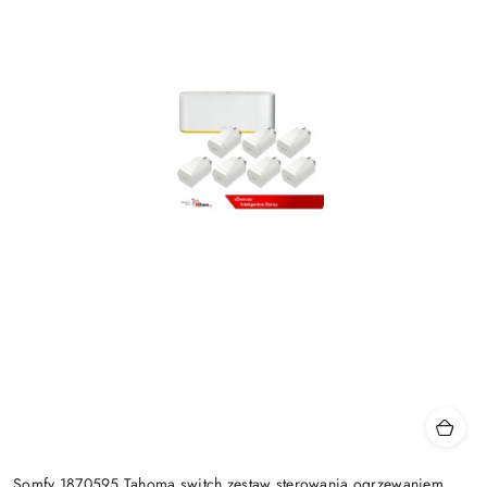
Somfy 1870595 Tahoma switch zestaw sterowania ogrzewaniem.