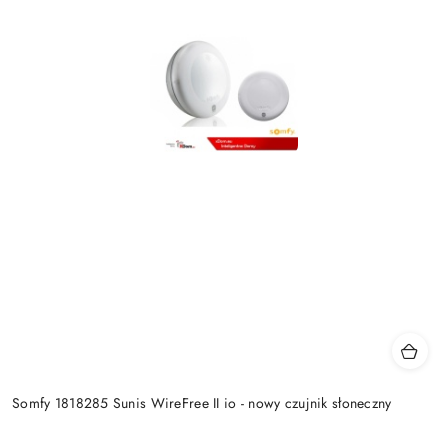
Somfy 1818285 Sunis WireFree II io - nowy czujnik słoneczny