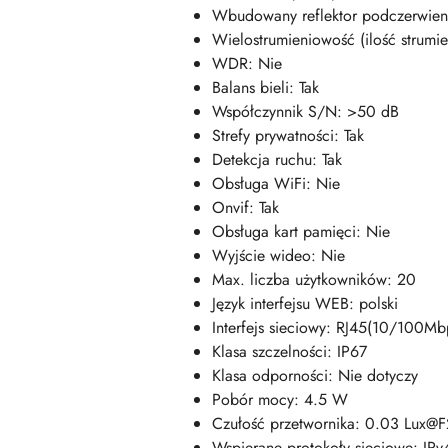
Wbudowany reflektor podczerwieni
Wielostrumieniowość (ilość strumien
WDR: Nie
Balans bieli: Tak
Współczynnik S/N: >50 dB
Strefy prywatności: Tak
Detekcja ruchu: Tak
Obsługa WiFi: Nie
Onvif: Tak
Obsługa kart pamięci: Nie
Wyjście wideo: Nie
Max. liczba użytkowników: 20
Język interfejsu WEB: polski
Interfejs sieciowy: RJ45(10/100Mb
Klasa szczelności: IP67
Klasa odporności: Nie dotyczy
Pobór mocy: 4.5 W
Czułość przetwornika: 0.03 Lux@F2
Wspierane protokoły sieciowe: IP