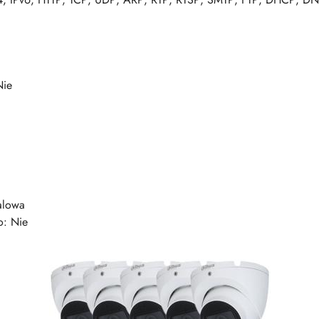
Nie
alowa
o: Nie