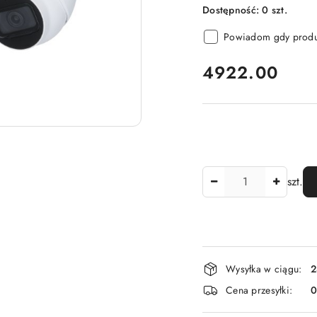
Dostępność:
0
szt.
Powiadom gdy produk
cena:
4922.00
Ilość
szt.
Dostępność
Wysyłka w ciągu:
2
i
Cena przesyłki:
dostawa