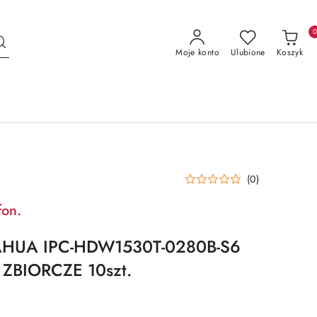
Moje konto
Ulubione
Koszyk
(0)
fon.
AHUA IPC-HDW1530T-0280B-S6
BIORCZE 10szt.