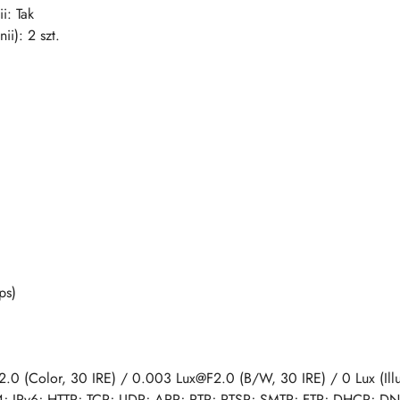
i: Tak
ii): 2 szt.
ps)
.0 (Color, 30 IRE) / 0.003 Lux@F2.0 (B/W, 30 IRE) / 0 Lux (Ill
v4; IPv6; HTTP; TCP; UDP; ARP; RTP; RTSP; SMTP; FTP; DHCP; D