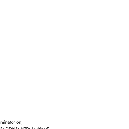
uminator on)
NS; DDNS; NTP; MulticasT