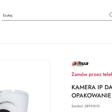
NAZWA
PRODUCENTA:
DAHUA
Zamów przez tele
KAMERA IP D
OPAKOWANIE Z
Symbol:
28951K10