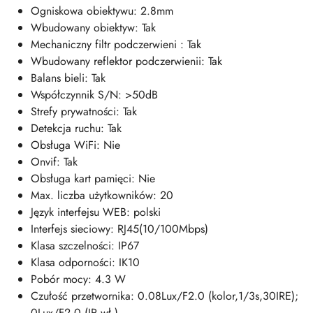
Ogniskowa obiektywu: 2.8mm
Wbudowany obiektyw: Tak
Mechaniczny filtr podczerwieni : Tak
Wbudowany reflektor podczerwienii: Tak
Balans bieli: Tak
Współczynnik S/N: >50dB
Strefy prywatności: Tak
Detekcja ruchu: Tak
Obsługa WiFi: Nie
Onvif: Tak
Obsługa kart pamięci: Nie
Max. liczba użytkowników: 20
Język interfejsu WEB: polski
Interfejs sieciowy: RJ45(10/100Mbps)
Klasa szczelności: IP67
Klasa odporności: IK10
Pobór mocy: 4.3 W
Czułość przetwornika: 0.08Lux/F2.0 (kolor,1/3s,30IRE);
0Lux/F2.0 (IR wł.)