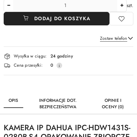
Ilość
szt.
DODAJ DO KOSZYKA
Zostaw telefon
Dostępność
Wysyłka w ciągu:
24 godziny
i
Wyślij
Cena przesyłki:
0
dostawa
OPIS
INFORMACJE DOT.
OPINIE I
BEZPIECZEŃSTWA
OCENY (0)
KAMERA IP DAHUA IPC-HDW1431S-
0280B-S4 OPAKOWANIE ZBIORCZE