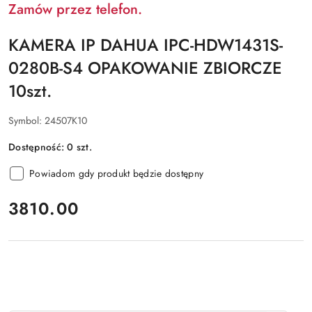
Zamów przez telefon.
KAMERA IP DAHUA IPC-HDW1431S-
0280B-S4 OPAKOWANIE ZBIORCZE
10szt.
Symbol:
24507K10
Dostępność:
0
szt.
Powiadom gdy produkt będzie dostępny
cena:
3810.00