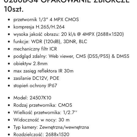
10szt.
przetwornik 1/3" 4 MPX CMOS
kompresja H.265/H.264
wysoka jakość obrazu: 20 kl/s @ 4MPX (2688×1520)
funkcje: WDR (120dB), 3DNR, BLC
mechaniczny filtr ICR
podgląd zdalny: Web viewer, CMS (DSS/PSS) & DMSS
obiektyw 2.8mm
max zasięg reflektora IR 30m
zasilanie DC12V, POE
stopień ochrony IP67
Model: 24507K10
Rodzaj przetwornika: CMOS
Wielkość przetwornika: 1/2.7''
Widoczność w nocy: 30 m
Typ kamery: Zewnętrzna/wewnętrzna
Rozdzielczość: 2688x1520