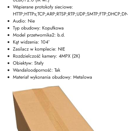
Wspierane protokoły sieciowe:
HTTP;HTTPs;TCP;ARP;RTSP;RTP;UDP;SMTP;FTP;DHCP;DNS;
Audio: Nie
Typ obudowy: Kopułkowa
Model przetwornika2: b.d.
Kąt widzenia: 104°
Zasilacz w komplecie: NIE
Rozdzielczość kamery: 4MPX (2K)
Obiektyw: Stały
Wandaloodporność: Tak
Materiał wykonania obudowy: Metalowa