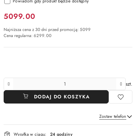
Powiadom gdy produkt będzie dostępny
Cena:
5099.00
Najniższa cena z 30 dni przed promocją:
5099
Cena regularna:
6299.00
Ilość
szt.
DODAJ DO KOSZYKA
Zostaw telefon
Dostępność
Wysyłka w ciągu:
24 godziny