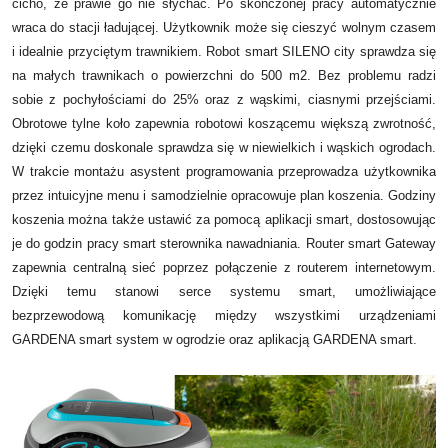
cicho, że prawie go nie słychać. Po skończonej pracy automatycznie
wraca do stacji ładującej. Użytkownik może się cieszyć wolnym czasem
i idealnie przyciętym trawnikiem. Robot smart SILENO city sprawdza się
na małych trawnikach o powierzchni do 500 m2. Bez problemu radzi
sobie z pochyłościami do 25% oraz z wąskimi, ciasnymi przejściami.
Obrotowe tylne koło zapewnia robotowi koszącemu większą zwrotność,
dzięki czemu doskonale sprawdza się w niewielkich i wąskich ogrodach.
W trakcie montażu asystent programowania przeprowadza użytkownika
przez intuicyjne menu i samodzielnie opracowuje plan koszenia. Godziny
koszenia można także ustawić za pomocą aplikacji smart, dostosowując
je do godzin pracy smart sterownika nawadniania. Router smart Gateway
zapewnia centralną sieć poprzez połączenie z routerem internetowym.
Dzięki temu stanowi serce systemu smart, umożliwiające
bezprzewodową komunikację między wszystkimi urządzeniami
GARDENA smart system w ogrodzie oraz aplikacją GARDENA smart.