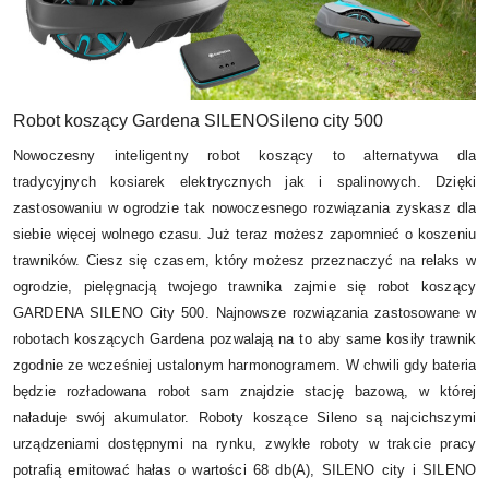
Robot koszący Gardena SILENO
Sileno city 500
Nowoczesny inteligentny robot koszący to alternatywa dla
tradycyjnych kosiarek elektrycznych jak i spalinowych. Dzięki
zastosowaniu w ogrodzie tak nowoczesnego rozwiązania zyskasz dla
siebie więcej wolnego czasu. Już teraz możesz zapomnieć o koszeniu
trawników. Ciesz się czasem, który możesz przeznaczyć na relaks w
ogrodzie, pielęgnacją twojego trawnika zajmie się robot koszący
GARDENA SILENO City 500. Najnowsze rozwiązania zastosowane w
robotach koszących Gardena pozwalają na to aby same kosiły trawnik
zgodnie ze wcześniej ustalonym harmonogramem. W chwili gdy bateria
będzie rozładowana robot sam znajdzie stację bazową, w której
naładuje swój akumulator. Roboty koszące Sileno są najcichszymi
urządzeniami dostępnymi na rynku, zwykłe roboty w trakcie pracy
potrafią emitować hałas o wartości 68 db(A), SILENO city i SILENO