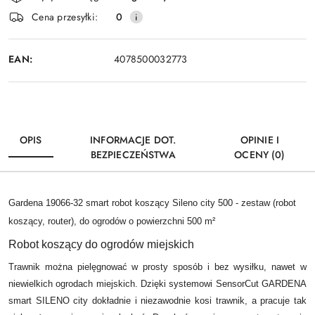
i
Wyślij
Cena przesyłki:
0
dostawa
EAN:
4078500032773
OPIS
INFORMACJE DOT.
OPINIE I
BEZPIECZEŃSTWA
OCENY (0)
Gardena 19066-32 smart robot koszący Sileno city 500 - zestaw (robot
koszący, router), do ogrodów o powierzchni 500
m²
Robot koszący do ogrodów miejskich
Trawnik można pielęgnować w prosty sposób i bez wysiłku, nawet w
niewielkich ogrodach miejskich. Dzięki systemowi SensorCut GARDENA
smart SILENO city dokładnie i niezawodnie kosi trawnik, a pracuje tak