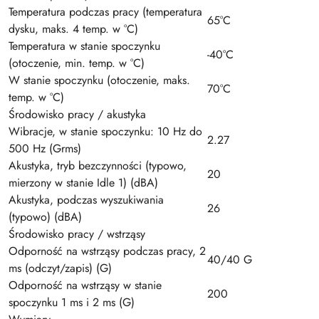
Temperatura podczas pracy (temperatura
65°C
dysku, maks. 4 temp. w °C)
Temperatura w stanie spoczynku
-40°C
(otoczenie, min. temp. w °C)
W stanie spoczynku (otoczenie, maks.
70°C
temp. w °C)
Środowisko pracy / akustyka
Wibracje, w stanie spoczynku: 10 Hz do
2.27
500 Hz (Grms)
Akustyka, tryb bezczynności (typowo,
20
mierzony w stanie Idle 1) (dBA)
Akustyka, podczas wyszukiwania
26
(typowo) (dBA)
Środowisko pracy / wstrząsy
Odporność na wstrząsy podczas pracy, 2
40/40 G
ms (odczyt/zapis) (G)
Odporność na wstrząsy w stanie
200
spoczynku 1 ms i 2 ms (G)