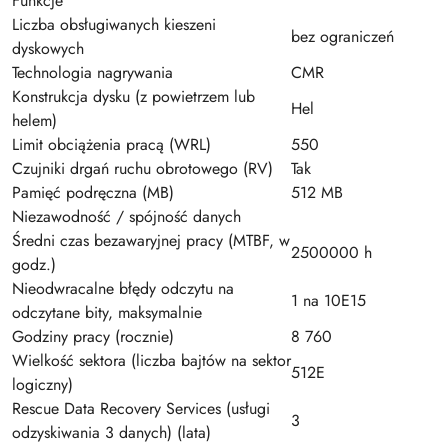
Funkcje
Liczba obsługiwanych kieszeni
bez ograniczeń
dyskowych
Technologia nagrywania
CMR
Konstrukcja dysku (z powietrzem lub
Hel
helem)
Limit obciążenia pracą (WRL)
550
Czujniki drgań ruchu obrotowego (RV)
Tak
Pamięć podręczna (MB)
512 MB
Niezawodność / spójność danych
Średni czas bezawaryjnej pracy (MTBF, w
2500000 h
godz.)
Nieodwracalne błędy odczytu na
1 na 10E15
odczytane bity, maksymalnie
Godziny pracy (rocznie)
8 760
Wielkość sektora (liczba bajtów na sektor
512E
logiczny)
Rescue Data Recovery Services (usługi
3
odzyskiwania 3 danych) (lata)