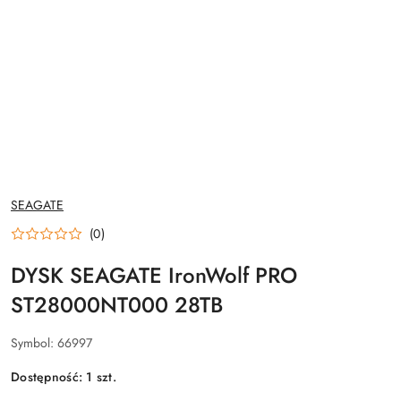
NAZWA
SEAGATE
PRODUCENTA:
(0)
DYSK SEAGATE IronWolf PRO
ST28000NT000 28TB
Symbol:
66997
Dostępność:
1
szt.