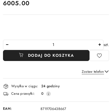
cena:
6005.00
Ilość
szt.
DODAJ DO KOSZYKA
Zostaw telefon
Dostępność
Wysyłka w ciągu:
24 godziny
i
Wyślij
Cena przesyłki:
0
dostawa
EAN:
8719706438667