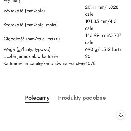
Wymiary
26.11 mm/1.028
Wysokość (mm/cale)
cale
101.85 mm/4.01
Szerokość (mm/cale, maks.)
cale
146.99 mm/5.787
Głębokość (mm/cale, maks.)
cale
Waga (g/funty, typowo)
690 g/1.512 funty
Liczba jednostek w kartonie
20
Kartonów na paletę/kartonów na warstwę
40/8
Produkty
Produkty
Polecamy
Produkty podobne
Pomiń karuzelę produktów
o
o
statusie:
statusie: