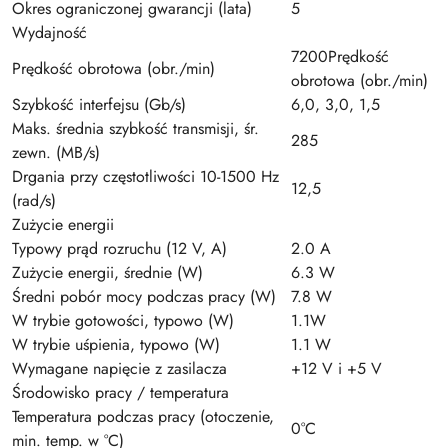
Okres ograniczonej gwarancji (lata)
5
Wydajność
7200Prędkość
Prędkość obrotowa (obr./min)
obrotowa (obr./min)
Szybkość interfejsu (Gb/s)
6,0, 3,0, 1,5
Maks. średnia szybkość transmisji, śr.
285
zewn. (MB/s)
Drgania przy częstotliwości 10-1500 Hz
12,5
(rad/s)
Zużycie energii
Typowy prąd rozruchu (12 V, A)
2.0 A
Zużycie energii, średnie (W)
6.3 W
Średni pobór mocy podczas pracy (W)
7.8 W
W trybie gotowości, typowo (W)
1.1W
W trybie uśpienia, typowo (W)
1.1 W
Wymagane napięcie z zasilacza
+12 V i +5 V
Środowisko pracy / temperatura
Temperatura podczas pracy (otoczenie,
0°C
min. temp. w °C)