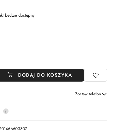
t będzie dostępny
DODAJ DO KOSZYKA
Zostaw telefon
Wyślij
0
901466603307