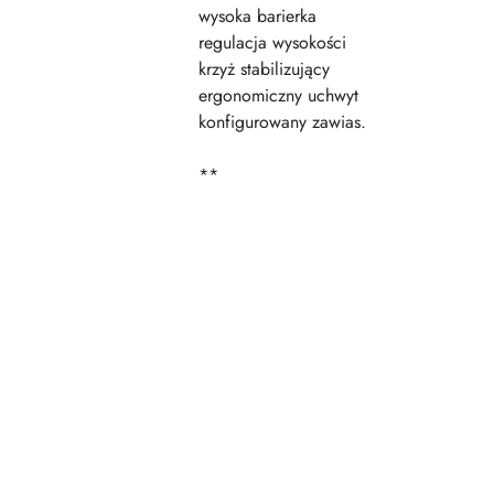
wysoka barierka
regulacja wysokości
krzyż stabilizujący
ergonomiczny uchwyt
konfigurowany zawias.
**
Pomiń karuzelę produktów