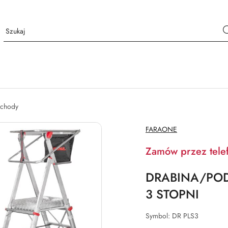
chody
NAZWA
FARAONE
PRODUCENTA:
Zamów przez tele
DRABINA/POD
3 STOPNI
Symbol:
DR PLS3