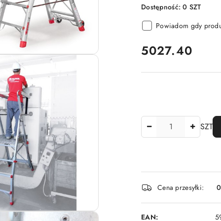
Dostępność:
0
SZT
Powiadom gdy produk
cena:
5027.40
Ilość
SZT
Dostępność
Cena przesyłki:
i
dostawa
EAN:
5