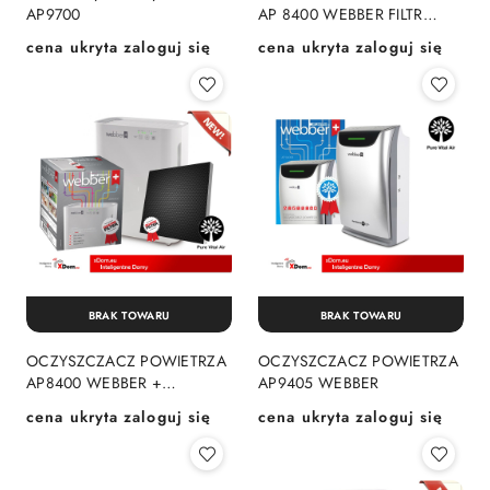
AP9700
AP 8400 WEBBER FILTR
TRÓJWARSTWOWY + LAMPA
cena ukryta zaloguj się
cena ukryta zaloguj się
Cena:
Cena:
UV-C Z JONIZATOREM
BRAK TOWARU
BRAK TOWARU
OCZYSZCZACZ POWIETRZA
OCZYSZCZACZ POWIETRZA
AP8400 WEBBER +
AP9405 WEBBER
ZAPASOWY FILTR
cena ukryta zaloguj się
cena ukryta zaloguj się
Cena:
Cena: