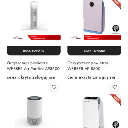
BRAK TOWARU
BRAK TOWARU
Oczyszczacz powietrza
Oczyszczacz powietrza
WEBBER Air Purifier AP8600
WEBBER AP 8500
sześciostopniowy system
cena ukryta zaloguj się
cena ukryta zaloguj się
Cena:
Cena:
oczyszczania powietrza 6vita
active