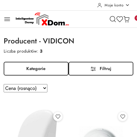
Moje konto
Przejdź do treści głównej
Przejdź do wyszukiwarki
Przejdź do moje konto
Przejdź do menu głównego
Przejdź do stopki
Producent - VIDICON
Liczba produktów:
3
Kategorie
Filtruj
Zastosowano
Sortuj
według
sortowanie:
Cena
(rosnąco).