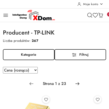
Moje konto
Przejdź do treści głównej
Przejdź do wyszukiwarki
Przejdź do moje konto
Przejdź do menu głównego
Przejdź do stopki
Producent - TP-LINK
Liczba produktów:
267
Kategorie
Filtruj
Zastosowano
Sortuj
według
sortowanie:
Cena
(rosnąco).